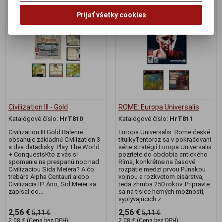
Zľava
Zľava
50,00 %
50,00 %
Prijať všetky cookies
Civilization III - Gold
ROME: Europa Universalis
Katalógové číslo:
HrT810
Katalógové číslo:
HrT811
Civilization III Gold Balenie
Europa Universalis: Rome české
obsahuje základnú Civilization 3
titulkyTentoraz sa v pokračovaní
a dva datadisky: Play The World
série stratégií Europa Universalis
+ ConquestsKto z vás si
pozriete do obdobia antického
spomenie na prespanú noc nad
Ríma, konkrétne na časové
Civilizaciou Sida Meiera? A čo
rozpätie medzi prvou Púnskou
trebárs Alpha Centauri alebo
vojnou a rozkvetom cisárstva,
Civilizacia II? Áno, Sid Meier sa
teda zhruba 250 rokov. Pripravte
zapísal do...
sa na tisíce herných možností,
vyplývajúcich z...
2,56 €
2,56 €
5,11 €
5,11 €
2,08 € (Cena bez DPH)
2,08 € (Cena bez DPH)