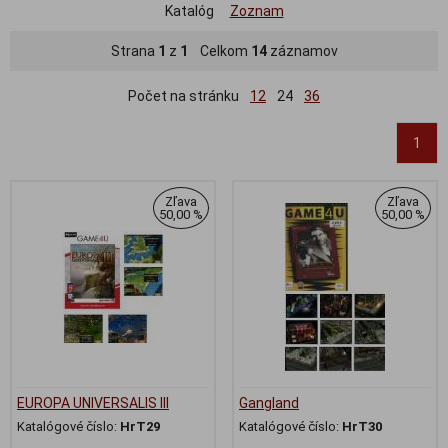
Katalóg
Zoznam
Strana
1
z
1
Celkom
14
záznamov
Počet na stránku
12
24
36
1
Zľava
Zľava
50,00 %
50,00 %
EUROPA UNIVERSALIS III
Gangland
Katalógové číslo:
HrT29
Katalógové číslo:
HrT30