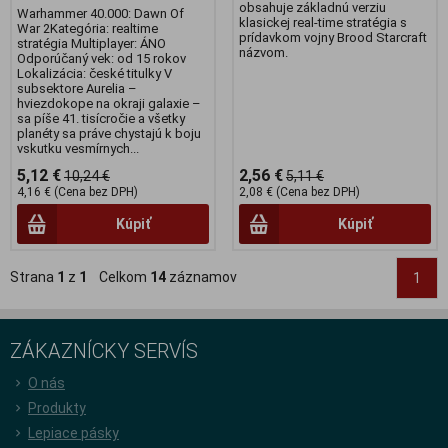
obsahuje základnú verziu
Warhammer 40.000: Dawn Of
klasickej real-time stratégia s
War 2Kategória: realtime
prídavkom vojny Brood Starcraft
stratégia Multiplayer: ÁNO
názvom.
Odporúčaný vek: od 15 rokov
Lokalizácia: české titulky V
subsektore Aurelia –
hviezdokope na okraji galaxie –
sa píše 41. tisícročie a všetky
planéty sa práve chystajú k boju
vskutku vesmírnych...
5,12 €
2,56 €
10,24 €
5,11 €
4,16 € (Cena bez DPH)
2,08 € (Cena bez DPH)
Kúpiť
Kúpiť
Strana
1
z
1
Celkom
14
záznamov
1
ZÁKAZNÍCKY SERVÍS
O nás
Produkty
Lepiace pásky