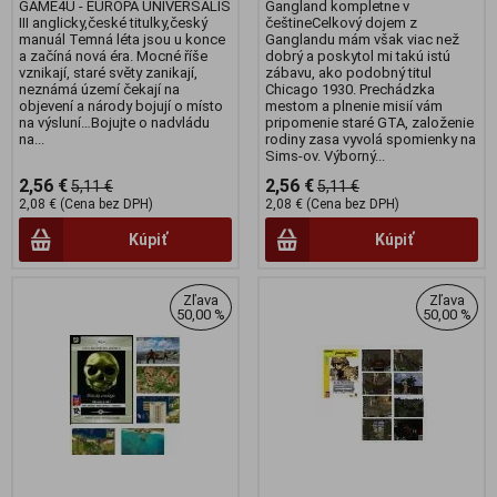
GAME4U - EUROPA UNIVERSALIS
Gangland kompletne v
III anglicky,české titulky,český
češtineCelkový dojem z
manuál Temná léta jsou u konce
Ganglandu mám však viac než
a začíná nová éra. Mocné říše
dobrý a poskytol mi takú istú
vznikají, staré světy zanikají,
zábavu, ako podobný titul
neznámá území čekají na
Chicago 1930. Prechádzka
objevení a národy bojují o místo
mestom a plnenie misií vám
na výsluní…Bojujte o nadvládu
pripomenie staré GTA, založenie
na...
rodiny zasa vyvolá spomienky na
Sims-ov. Výborný...
2,56 €
2,56 €
5,11 €
5,11 €
2,08 € (Cena bez DPH)
2,08 € (Cena bez DPH)
Kúpiť
Kúpiť
Zľava
Zľava
50,00 %
50,00 %