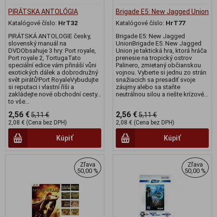
PIRÁTSKA ANTOLÓGIA
Brigade E5: New Jagged Union
Katalógové číslo:
HrT32
Katalógové číslo:
HrT77
PIRÁTSKÁ ANTOLOGIE česky,
Brigade E5: New Jagged
slovenský manuál na
UnionBrigade E5: New Jagged
DVDObsahuje 3 hry: Port royale,
Union je taktická hra, ktorá hráča
Port royale 2, TortugaTato
prenesie na tropický ostrov
speciální edice vám přináší vůni
Palinero, zmietaný občianskou
exotických dálek a dobrodružný
vojnou. Vyberte si jednu zo strán
svět pirátů!Port RoyaleVybudujte
snažiacich sa presadiť svoje
si reputaci i vlastní říši a
záujmy alebo sa staňte
zakládejte nové obchodní cesty…
neutrálnou silou a riešte krízové...
to vše...
2,56 €
2,56 €
5,11 €
5,11 €
2,08 € (Cena bez DPH)
2,08 € (Cena bez DPH)
Kúpiť
Kúpiť
Zľava
Zľava
50,00 %
50,00 %