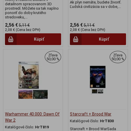
Ak plyn nemáte, budete živoriť.
detailnom spracovanom 3D
Ľudská civilizácia sa v dobe,...
prostredí. Môžete sa tak naplno
ponoriť do doby krutého
stredoveku,...
2,56 €
2,56 €
5,11 €
5,11 €
2,08 € (Cena bez DPH)
2,08 € (Cena bez DPH)
Kúpiť
Kúpiť
Zľava
Zľava
50,00 %
50,00 %
Warhammer 40.000: Dawn Of
Starcraft + Brood War
War 2
Katalógové číslo:
HrT830
Katalógové číslo:
HrT819
Starcraft + Brood WarSada