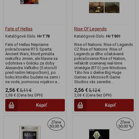
Fate of Hellas
Rise Of Legends
Katalógové číslo:
HrT78
Katalógové číslo:
HrT801
Fate of Hellas Nepriame
Rise of Nations: Rise of Legends
pokračovanie RTS Sparta:
CZ Rise of Nations: Rise of
Ancient Wars, ktoré prináša
Legends je dlho očakávané
niekoľko zmien, ale hlavne sa
pokračovanie Rise of Nation,
odohráva v Grécku za doby
veľakrát ocenenej real-time
Alexandra Veľkého (5 storočí
stratégie (RTS) pre Windows.
pred našim letopočtom), po
Táto hra z dielne Big Huge
boku ktorého budete na zemi i
Games a Microsoft Game
na vode, pomocou vojakov a...
Studios vás zavedie...
2,56 €
2,56 €
5,11 €
5,12 €
2,08 € (Cena bez DPH)
2,08 € (Cena bez DPH)
Kúpiť
Kúpiť
Zľava
Zľava
50,00 %
50,00 %