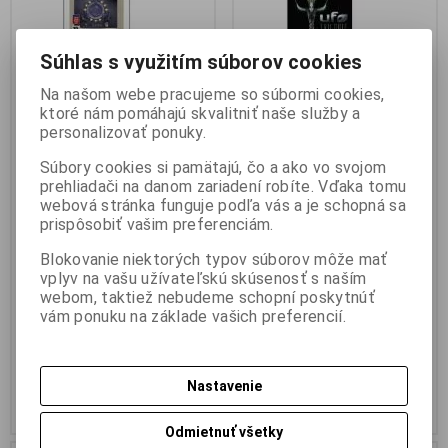
Súhlas s využitím súborov cookies
Na našom webe pracujeme so súbormi cookies,
ktoré nám pomáhajú skvalitniť naše služby a
personalizovať ponuky.
Earth Universe
UFO: Trilogie
Súbory cookies si pamätajú, čo a ako vo svojom
Katalógové číslo:
HrT803
Katalógové číslo:
HrT807
prehliadači na danom zariadení robíte. Vďaka tomu
Earth Universe cz/sk
UFO Trilogie Kategória: stratégia
webová stránka funguje podľa vás a je schopná sa
manuálKompilácia troch sci-fi
Multiplayer: NIE Odporúčaný vek:
prispôsobiť vašim preferenciám.
realtime strategických hier v rade:
od 12 rokov Lokalizácia: české
Earth 2140, 2150 a 2160. Všetko s
titulky S touto kolekciou troch
Blokovanie niektorých typov súborov môže mať
dosiaľ vyjdenými datadiskami,
úspešných hier zo série UFO
balíčkami s misiami,
podniknete dobrodružnú
vplyv na vašu užívateľskú skúsenosť s naším
neoficiálnym módom pre sieťovú
výpravu, ktorá zahrnie nielen
webom, taktiež nebudeme schopní poskytnúť
hru a ďalšími dodatočnými
Zem, ale i planétu Mars!
vám ponuku na základe vašich preferencií.
mapami.EARTH 2160 v1.37
Vychutnajte si dlhé hodiny
kompletne v...
zábavy v...
2,56 €
2,56 €
5,11 €
5,11 €
2,08 € (Cena bez DPH)
2,08 € (Cena bez DPH)
Nastavenie
Kúpiť
Kúpiť
Odmietnuť všetky