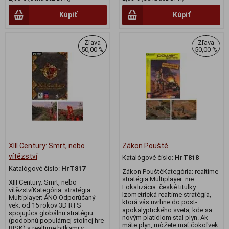
Kúpiť
Kúpiť
Zľava
Zľava
50,00 %
50,00 %
XIII Century: Smrt, nebo
Zákon Pouště
vítězství
Katalógové číslo:
HrT818
Katalógové číslo:
HrT817
Zákon PouštěKategória: realtime
stratégia Multiplayer: nie
XIII Century: Smrt, nebo
Lokalizácia: české titulky
vítězstvíKategória: stratégia
Izometrická realtime stratégia,
Multiplayer: ÁNO Odporúčaný
ktorá vás uvrhne do post-
vek: od 15 rokov 3D RTS
apokalyptického sveta, kde sa
spojujúca globálnu stratégiu
novým platidlom stal plyn. Ak
(podobnú populárnej stolnej hre
máte plyn, môžete mať čokoľvek.
RISK) s realtime bitkami v