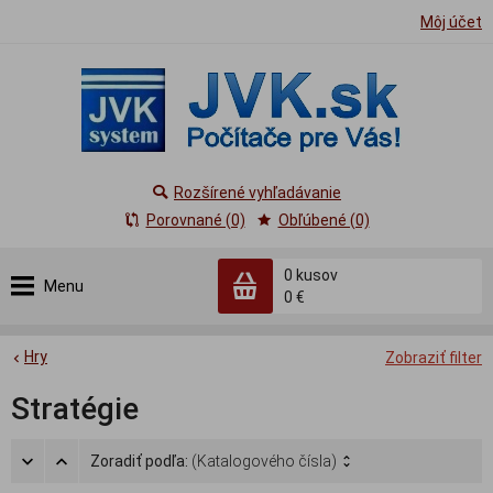
Môj účet
Rozšírené vyhľadávanie
Porovnané (0)
Obľúbené (0)
0
kusov
Menu
0 €
Hry
Zobraziť filter
Stratégie
Zoradiť podľa:
(Katalogového čísla)