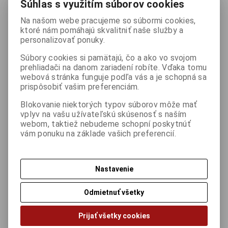
zakaždým si totiž môžete zvoliť vlastný spôsob ako sa v hre
Súhlas s využitím súborov cookies
zachováte.
Na našom webe pracujeme so súbormi cookies,
ktoré nám pomáhajú skvalitniť naše služby a
personalizovať ponuky.
Minimálna konfigurácia :
Súbory cookies si pamätajú, čo a ako vo svojom
Windows 2000, XP, Vista[32bit], procesor 1900MHz, pamäť
prehliadači na danom zariadení robíte. Vďaka tomu
512MB RAM, grafická karta s 128MB RAM, DVDROM
webová stránka funguje podľa vás a je schopná sa
prispôsobiť vašim preferenciám.
Veková skupina: 12
Blokovanie niektorých typov súborov môže mať
vplyv na vašu užívateľskú skúsenosť s naším
webom, taktiež nebudeme schopní poskytnúť
Katalógová cena s DPH:
5,11 €
Akčná zľava
50,00 % -
vám ponuku na základe vašich preferencií.
(4,16 € Cena bez DPH)
ušetříte : 2,55 €
2,56 €
(Cena bez DPH
2,08 €
)
Nastavenie

ks
Kúpiť

Odmietnuť všetky
Porovnať
Pridať k obľúbeným
Tlač
Prijať všetky cookies