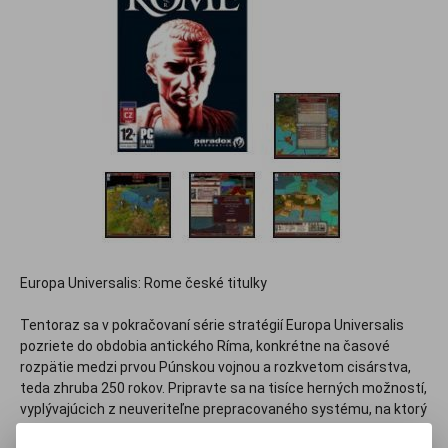
Europa Universalis: Rome české titulky
Tentoraz sa v pokračovaní série stratégií Europa Universalis
pozriete do obdobia antického Ríma, konkrétne na časové
rozpätie medzi prvou Púnskou vojnou a rozkvetom cisárstva,
teda zhruba 250 rokov. Pripravte sa na tisíce herných možností,
vyplývajúcich z neuveriteľne prepracovaného systému, na ktorý
sú tvorcovia špecialisti. Vďaka tomu je každá hra unikátna,