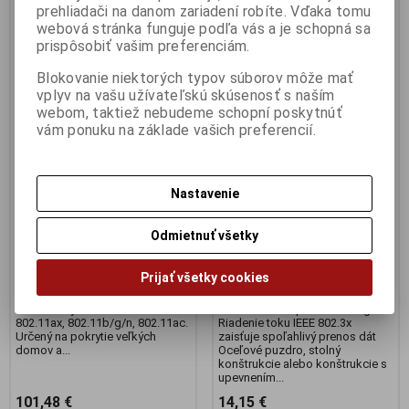
prehliadači na danom zariadení robíte. Vďaka tomu
webová stránka funguje podľa vás a je schopná sa
prispôsobiť vašim preferenciám.
Blokovanie niektorých typov súborov môže mať
vplyv na vašu užívateľskú skúsenosť s naším
webom, taktiež nebudeme schopní poskytnúť
vám ponuku na základe vašich preferencií.
Router Asus Wifi RT-AX58U
Switch 5 port, 10/100/1000
V2
Mbits
Výrobca:
Asus
Výrobca:
TP-LINK
Katalógové číslo:
Lan415
Katalógové číslo:
Lan421
Nastavenie
EAN:
4718017331333
EAN:
6935364085445
Part No.:
90IG06Q0-MO3B00
Part No.:
LS105G
Odmietnuť všetky
Router Asus Wifi RT-AX58U V2,
TP-Link LS105G 5xGigabit
AX3000 dvojpásmový WiFi 6,, 4x
Desktop Switch fanless RJ45 s
gigabit RJ45, 1xWAN, 1x
automatickou adaptáciou 10/100
Prijať všetky cookies
USB3.1, 4x anténa WiFi router
/ 1000Mb / s podporujúce Auto-
dvojpásmový s podporou
MDI / MDIX Technológia Green
bezdrôtových štandardov
Ethernet šetrí spotrebu energie
802.11ax, 802.11b/g/n, 802.11ac.
Riadenie toku IEEE 802.3x
Určený na pokrytie veľkých
zaisťuje spoľahlivý prenos dát
domov a...
Oceľové puzdro, stolný
konštrukcie alebo konštrukcie s
upevnením...
101,48 €
14,15 €