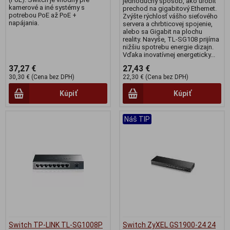
jednoduchý spôsob, ako urobiť
kamerové a iné systémy s
prechod na gigabitový Ethernet.
potrebou PoE až PoE +
Zvýšte rýchlosť vášho sieťového
napájania.
servera a chrbticovej spojenie,
alebo sa Gigabit na plochu
reality. Navyše, TL-SG108 prijíma
nižšiu spotrebu energie dizajn.
Vďaka inovatívnej energeticky...
37,27 €
27,43 €
30,30 € (Cena bez DPH)
22,30 € (Cena bez DPH)
Kúpiť
Kúpiť
Náš TIP
Switch TP-LINK TL-SG1008P
Switch ZyXEL GS1900-24 24