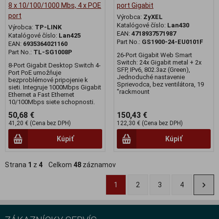
8 x 10/100/1000 Mbs, 4 x POE
port Gigabit
port
Výrobca:
ZyXEL
Katalógové číslo:
Lan430
Výrobca:
TP-LINK
EAN:
4718937571987
Katalógové číslo:
Lan425
Part No.:
GS1900-24-EU0101F
EAN:
6935364021160
Part No.:
TL-SG1008P
26-Port Gigabit Web Smart
Switch: 24x Gigabit metal + 2x
8-Port Gigabit Desktop Switch 4-
SFP, IPv6, 802.3az (Green),
Port PoE umožňuje
Jednoduché nastavenie
bezproblémové pripojenie k
Sprievodca, bez ventilátora, 19
sieti. Integruje 1000Mbps Gigabit
"rackmount
Ethernet a Fast Ethernet
10/100Mbps siete schopnosti.
50,68 €
150,43 €
41,20 € (Cena bez DPH)
122,30 € (Cena bez DPH)
Kúpiť
Kúpiť
Strana
1
z
4
Celkom
48
záznamov
1
2
3
4