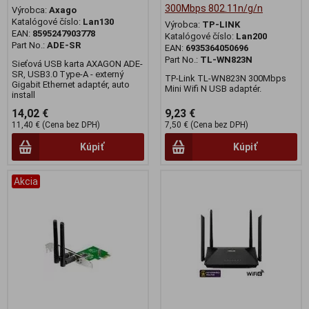
300Mbps 802.11n/g/n
Výrobca:
Axago
Katalógové číslo:
Lan130
Výrobca:
TP-LINK
EAN:
8595247903778
Katalógové číslo:
Lan200
Part No.:
ADE-SR
EAN:
6935364050696
Part No.:
TL-WN823N
Sieťová USB karta AXAGON ADE-
SR, USB3.0 Type-A - externý
TP-Link TL-WN823N 300Mbps
Gigabit Ethernet adaptér, auto
Mini Wifi N USB adaptér.
install
14,02 €
9,23 €
11,40 € (Cena bez DPH)
7,50 € (Cena bez DPH)
Kúpiť
Kúpiť
Akcia