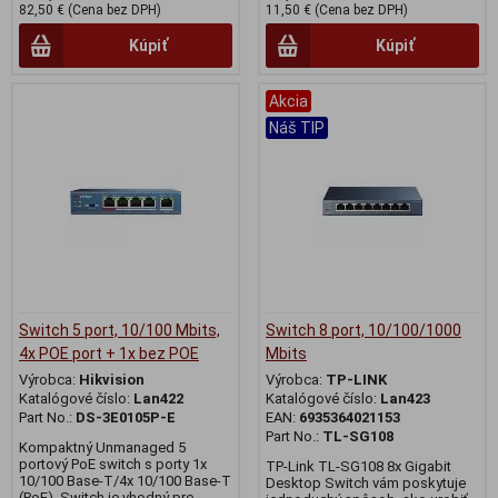
82,50 € (Cena bez DPH)
11,50 € (Cena bez DPH)
Kúpiť
Kúpiť
Akcia
Náš TIP
Switch 5 port, 10/100 Mbits,
Switch 8 port, 10/100/1000
4x POE port + 1x bez POE
Mbits
Výrobca:
Hikvision
Výrobca:
TP-LINK
Katalógové číslo:
Lan422
Katalógové číslo:
Lan423
Part No.:
DS-3E0105P-E
EAN:
6935364021153
Part No.:
TL-SG108
Kompaktný Unmanaged 5
portový PoE switch s porty 1x
TP-Link TL-SG108 8x Gigabit
10/100 Base-T/4x 10/100 Base-T
Desktop Switch vám poskytuje
(PoE). Switch je vhodný pre