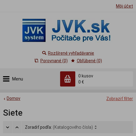
Môj účet
Rozšírené vyhľadávanie
Porovnané (0)
Obľúbené (0)
0
kusov
Menu
0 €
Domov
Zobraziť filter
Siete
Zoradiť podľa:
(Katalogového čísla)