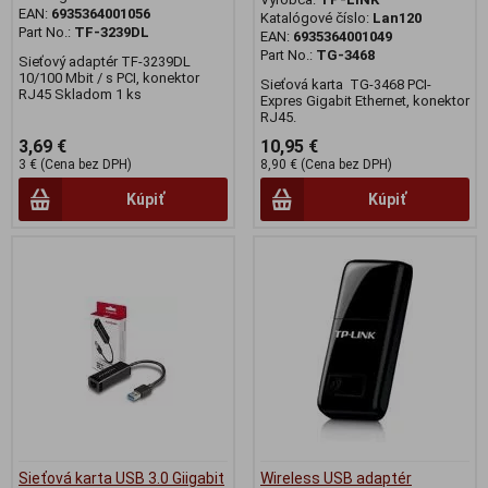
EAN:
6935364001056
Katalógové číslo:
Lan120
Part No.:
TF-3239DL
EAN:
6935364001049
Part No.:
TG-3468
Sieťový adaptér TF-3239DL
10/100 Mbit / s PCI, konektor
Sieťová karta TG-3468 PCI-
RJ45 Skladom 1 ks
Expres Gigabit Ethernet, konektor
RJ45.
3,69 €
10,95 €
3 € (Cena bez DPH)
8,90 € (Cena bez DPH)
Kúpiť
Kúpiť
Sieťová karta USB 3.0 Giigabit
Wireless USB adaptér