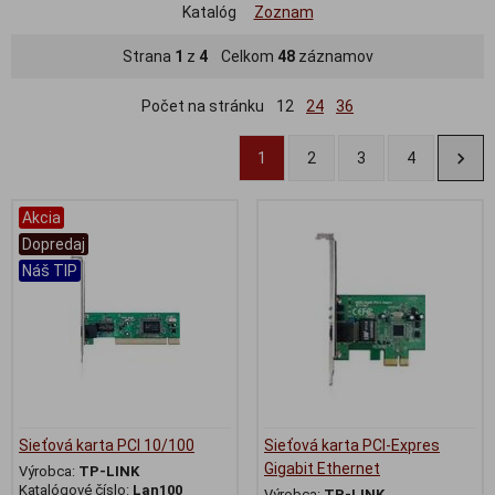
Katalóg
Zoznam
Strana
1
z
4
Celkom
48
záznamov
Počet na stránku
12
24
36
1
2
3
4
Akcia
Dopredaj
Náš TIP
Sieťová karta PCI 10/100
Sieťová karta PCI-Expres
Gigabit Ethernet
Výrobca:
TP-LINK
Katalógové číslo:
Lan100
Výrobca:
TP-LINK