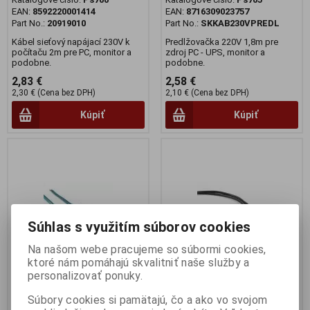
EAN:
8592220001414
EAN:
8716309023757
Part No.:
20919010
Part No.:
SKKAB230VPREDL
Kábel sieťový napájací 230V k
Predlžovačka 220V 1,8m pre
počítaču 2m pre PC, monitor a
zdroj PC - UPS, monitor a
podobne.
podobne.
2,83 €
2,58 €
2,30 € (Cena bez DPH)
2,10 € (Cena bez DPH)
Kúpiť
Kúpiť
Súhlas s využitím súborov cookies
Na našom webe pracujeme so súbormi cookies,
ktoré nám pomáhajú skvalitniť naše služby a
personalizovať ponuky.
Napájací kábel 2 piny
Napájací kábel 3 piny
Súbory cookies si pamätajú, čo a ako vo svojom
220V/230V
220V/230V