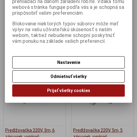
prehliadači na danom zariadení robíte. Vďaka tomu
Katalógové číslo:
Ps707
Katalógové číslo:
Ps708
webová stránka funguje podľa vás a je schopná sa
EAN:
08592220001490
EAN:
8592220001506
prispôsobiť vašim preferenciám.
Part No.:
2091901031
Part No.:
209190103
Blokovanie niektorých typov súborov môže mať
Kábel sieťový 220V/230V, 1,8m
Napájací kábel 3 piny 220V 1,8m
pre notebook NTB, 2pin,
pre adaptér
vplyv na vašu užívateľskú skúsenosť s naším
webom, taktiež nebudeme schopní poskytnúť
1,85 €
2,71 €
vám ponuku na základe vašich preferencií.
1,50 € (Cena bez DPH)
2,20 € (Cena bez DPH)
Kúpiť
Kúpiť
Nastavenie
Náš TIP
Odmietnuť všetky
Prijať všetky cookies
Predlžovačka 220V, 3m, 6
Predlžovačka 220V, 5m, 5
zásuviek, vypínač
zásuviek, vypínač