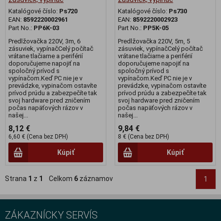
Katalógové číslo:
Ps720
Katalógové číslo:
Ps730
EAN:
8592220002961
EAN:
8592220002923
Part No.:
PP6K-03
Part No.:
PP5K-05
Predlžovačka 220V, 3m, 6
Predlžovačka 220V, 5m, 5
zásuviek, vypínačCelý počítač
zásuviek, vypínačCelý počítač
vrátane tlačiarne a periférií
vrátane tlačiarne a periférií
doporučujeme napojiť na
doporučujeme napojiť na
spoločný prívod s
spoločný prívod s
vypínačom.Keď PC nie je v
vypínačom.Keď PC nie je v
prevádzke, vypinačom ostavíte
prevádzke, vypinačom ostavíte
prívod prúdu a zabezpečíte tak
prívod prúdu a zabezpečíte tak
svoj hardware pred zničením
svoj hardware pred zničením
počas napäťových rázov v
počas napäťových rázov v
našej...
našej...
8,12 €
9,84 €
6,60 € (Cena bez DPH)
8 € (Cena bez DPH)
Kúpiť
Kúpiť
Strana
1
z
1
Celkom
6
záznamov
1
ZÁKAZNÍCKY SERVÍS