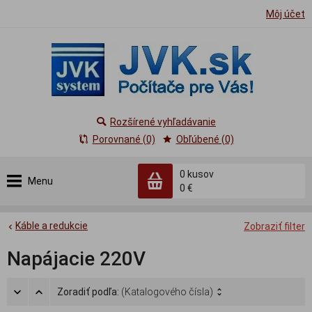
Môj účet
Rozšírené vyhľadávanie
Porovnané (0)
Obľúbené (0)
0
kusov
Menu
0 €
Káble a redukcie
Zobraziť filter
Napájacie 220V
Zoradiť podľa:
(Katalogového čísla)