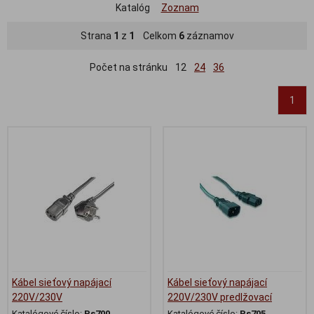
Katalóg
Zoznam
Strana
1
z
1
Celkom
6
záznamov
Počet na stránku
12
24
36
1
Kábel sieťový napájací
Kábel sieťový napájací
220V/230V
220V/230V predlžovací
Katalógové číslo:
Ps700
Katalógové číslo:
Ps705