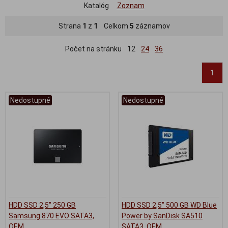
Katalóg
Zoznam
Strana
1
z
1
Celkom
5
záznamov
Počet na stránku
12
24
36
1
Nedostupné
Nedostupné
HDD SSD 2,5" 250 GB
HDD SSD 2,5" 500 GB WD Blue
Samsung 870 EVO SATA3,
Power by SanDisk SA510
OEM
SATA3, OEM