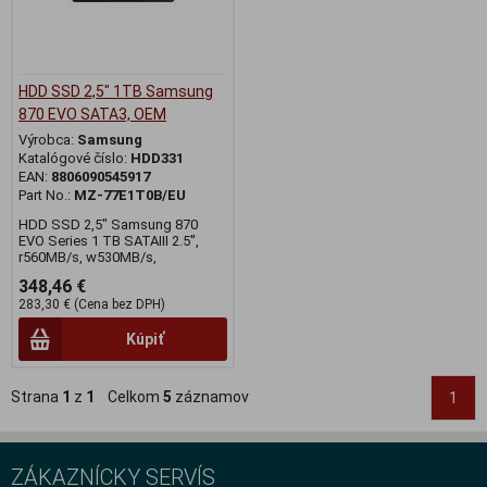
HDD SSD 2,5" 1TB Samsung
870 EVO SATA3, OEM
Výrobca:
Samsung
Katalógové číslo:
HDD331
EAN:
8806090545917
Part No.:
MZ-77E1T0B/EU
HDD SSD 2,5" Samsung 870
EVO Series 1 TB SATAIII 2.5'',
r560MB/s, w530MB/s,
348,46 €
283,30 € (Cena bez DPH)
Kúpiť
Strana
1
z
1
Celkom
5
záznamov
1
ZÁKAZNÍCKY SERVÍS