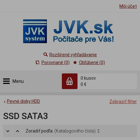
Môj účet
Rozšírené vyhľadávanie
Porovnané (0)
Obľúbené (0)
0
kusov
Menu
0 €
Pevné disky HDD
Zobraziť filter
SSD SATA3
Zoradiť podľa:
(Katalogového čísla)