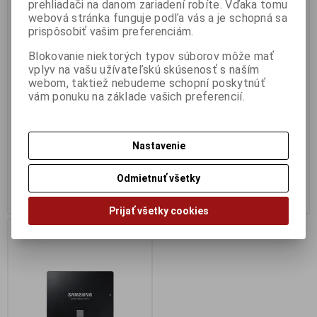
prehliadači na danom zariadení robíte. Vďaka tomu
webová stránka funguje podľa vás a je schopná sa
HDD SSD 2,5" 500 GB
HDD SSD 2,5" 1TB GB WD Blue
prispôsobiť vašim preferenciám.
Samsung 870 EVO SATA3,
WDS100T3B0A SATA3, OEM
OEM
Výrobca:
Western Digital
Blokovanie niektorých typov súborov môže mať
Katalógové číslo:
HDD330
Výrobca:
Samsung
vplyv na vašu užívateľskú skúsenosť s naším
EAN:
718037884653
Katalógové číslo:
HDD325
webom, taktiež nebudeme schopní poskytnúť
Part No.:
WDS100T3B0A
EAN:
8806090545924
vám ponuku na základe vašich preferencií.
Part No.:
MZ-77E500B/EU
HDD SSD 2,5" 1TB WD Blue
WDS100T3B0A SATA3, OEM,
HDD SSD 2,5" Samsung 870
Reads up 560MB/s, Writes up
EVO Series 500GB SATAIII 2.5'',
520 MB/s
r560MB/s, w530MB/s,
Nastavenie
211,31 €
292,13 €
171,80 € (Cena bez DPH)
237,50 € (Cena bez DPH)
Odmietnuť všetky
Kúpiť
Kúpiť
Prijať všetky cookies
Nedostupné