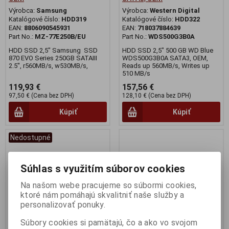
Výrobca:
Samsung
Výrobca:
Western Digital
Katalógové číslo:
HDD319
Katalógové číslo:
HDD322
EAN:
8806090545931
EAN:
718037884639
Part No.:
MZ-77E250B/EU
Part No.:
WDS500G3B0A
HDD SSD 2,5" Samsung SSD
HDD SSD 2,5" 500 GB WD Blue
870 EVO Series 250GB SATAIII
WDS500G3B0A SATA3, OEM,
2.5'', r560MB/s, w530MB/s,
Reads up 560MB/s, Writes up
510 MB/s
119,93 €
157,56 €
97,50 € (Cena bez DPH)
128,10 € (Cena bez DPH)
Kúpiť
Kúpiť
Nedostupné
Súhlas s využitím súborov cookies
Na našom webe pracujeme so súbormi cookies,
ktoré nám pomáhajú skvalitniť naše služby a
personalizovať ponuky.
Súbory cookies si pamätajú, čo a ako vo svojom