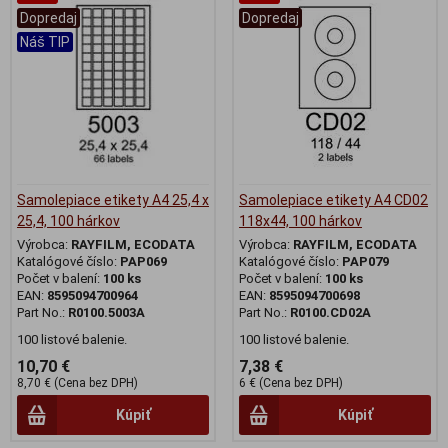
Dopredaj
Dopredaj
Náš TIP
Samolepiace etikety A4 25,4 x
Samolepiace etikety A4 CD02
25,4, 100 hárkov
118x44, 100 hárkov
Výrobca:
RAYFILM, ECODATA
Výrobca:
RAYFILM, ECODATA
Katalógové číslo:
PAP069
Katalógové číslo:
PAP079
Počet v balení:
100 ks
Počet v balení:
100 ks
EAN:
8595094700964
EAN:
8595094700698
Part No.:
R0100.5003A
Part No.:
R0100.CD02A
100 listové balenie.
100 listové balenie.
10,70 €
7,38 €
8,70 € (Cena bez DPH)
6 € (Cena bez DPH)
Kúpiť
Kúpiť