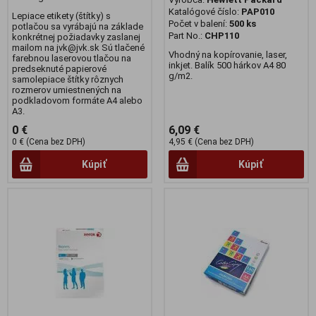
Katalógové číslo:
PAP010
Lepiace etikety (štítky) s
Počet v balení:
500 ks
potlačou sa vyrábajú na základe
Part No.:
CHP110
konkrétnej požiadavky zaslanej
mailom na jvk@jvk.sk Sú tlačené
Vhodný na kopírovanie, laser,
farebnou laserovou tlačou na
inkjet. Balík 500 hárkov A4 80
predseknuté papierové
g/m2.
samolepiace štítky rôznych
rozmerov umiestnených na
podkladovom formáte A4 alebo
A3.
0 €
6,09 €
0 € (Cena bez DPH)
4,95 € (Cena bez DPH)
Kúpiť
Kúpiť