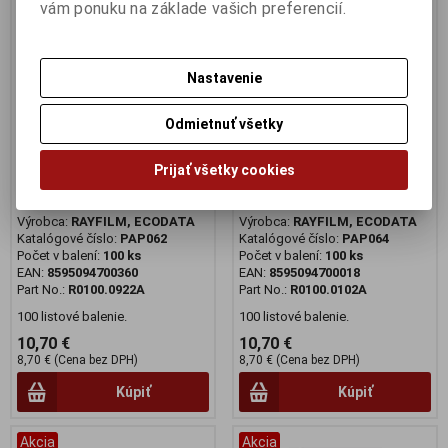
vám ponuku na základe vašich preferencií.
Nastavenie
Odmietnuť všetky
Prijať všetky cookies
Samolepiace etikety A4
Samolepiace etikety A4
105x148, 100 hárkov
38x21,2, 100 hárkov
Výrobca:
RAYFILM, ECODATA
Výrobca:
RAYFILM, ECODATA
Katalógové číslo:
PAP062
Katalógové číslo:
PAP064
Počet v balení:
100 ks
Počet v balení:
100 ks
EAN:
8595094700360
EAN:
8595094700018
Part No.:
R0100.0922A
Part No.:
R0100.0102A
100 listové balenie.
100 listové balenie.
10,70 €
10,70 €
8,70 € (Cena bez DPH)
8,70 € (Cena bez DPH)
Kúpiť
Kúpiť
Akcia
Akcia