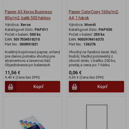
Papier A3 Xerox Business
Papier ColorCopy 160g/m2,
80g/m2, balík 500 hárkov
A4, 1 hárok
Výrobca:
Xerox
Výrobca:
Mondi
Katalógové číslo:
PAP011
Katalógové číslo:
PAP030
Počet v balení:
500 ks
Počet v balení:
250 ks
EAN:
5017534518210
EAN:
9003974416373
Part No.:
003R91821
Part No.:
136276
Kvalitný kopírovací papier, určený
Vhodný na farebnú laser. tlač,
pre dennú potrebu vhodný pre
hrubší, hladký pololesklý z
atramentovú a laserovú tlač.
oboch strán, v balíku 250 ks,
Objednávanie po baleniach.
predaj a cena po 1 hárku
11,56 €
0,06 €
9,40 € (Cena bez DPH)
0,05 € (Cena bez DPH)
Kúpiť
Kúpiť