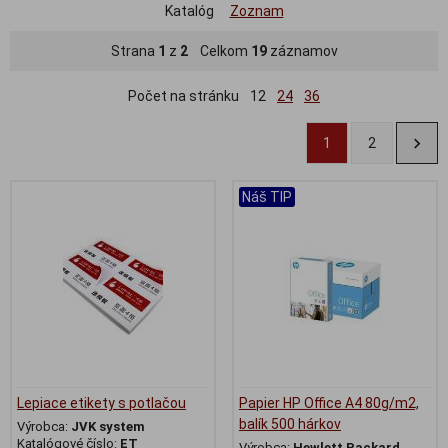
Katalóg
Zoznam
Strana
1
z
2
Celkom
19
záznamov
Počet na stránku
12
24
36
1
2
Náš TIP
Lepiace etikety s potlačou
Papier HP Office A4 80g/m2,
balík 500 hárkov
Výrobca:
JVK system
Katalógové číslo:
ET
Výrobca:
Hewlett Packard