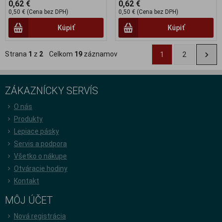
0,62 €
0,62 €
0,50 € (Cena bez DPH)
0,50 € (Cena bez DPH)
Kúpiť
Kúpiť
Strana
1
z
2
Celkom
19
záznamov
1
2
ZÁKAZNÍCKY SERVÍS
O nás
Produkty
Lepiace pásky
Servis a podpora
Všetko o nákupe
Otváracie hodiny
Kontakt
MÔJ ÚČET
Nová registrácia