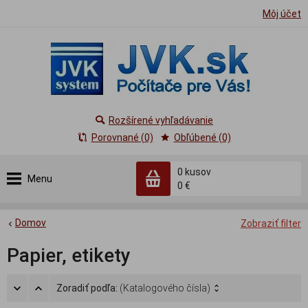
Môj účet
Rozšírené vyhľadávanie
Porovnané (0)
Obľúbené (0)
0
kusov
Menu
0 €
Domov
Zobraziť filter
Papier, etikety
Zoradiť podľa:
(Katalogového čísla)