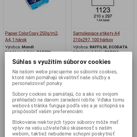
Papier ColorCopy 250g/m2,
Samolepiace etikety A4
A4, 1 hárok
210x297, 100 hárkov
Výrobca:
Mondi
Výrobca:
RAYFILM, ECODATA
Katalógové číslo:
PAP031
Katalógové číslo:
PAP061
Počet v balení:
250 ks
Počet v balení:
100 ks
Súhlas s využitím súborov cookies
EAN:
9003974443775
EAN:
8595094700445
Part No.:
PA001188
Part No.:
R0100.1123A
Na našom webe pracujeme so súbormi cookies,
Vhodný na farebnú laser. tlač,
100 listové balenie.
ktoré nám pomáhajú skvalitniť naše služby a
hrubší, hladký pololesklý z
personalizovať ponuky.
oboch strán, v balíku 125 ks,
predaj a cena po 1 hárku
Súbory cookies si pamätajú, čo a ako vo svojom
0,10 €
10,70 €
prehliadači na danom zariadení robíte. Vďaka tomu
0,08 € (Cena bez DPH)
8,70 € (Cena bez DPH)
webová stránka funguje podľa vás a je schopná sa
prispôsobiť vašim preferenciám.
Kúpiť
Kúpiť
Blokovanie niektorých typov súborov môže mať
vplyv na vašu užívateľskú skúsenosť s naším
webom, taktiež nebudeme schopní poskytnúť