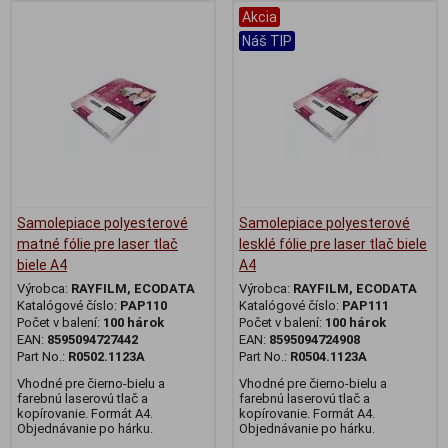
Akcia
Náš TIP
Samolepiace polyesterové
Samolepiace polyesterové
matné fólie pre laser tlač
lesklé fólie pre laser tlač biele
biele A4
A4
Výrobca:
RAYFILM, ECODATA
Výrobca:
RAYFILM, ECODATA
Katalógové číslo:
PAP110
Katalógové číslo:
PAP111
Počet v balení:
100 hárok
Počet v balení:
100 hárok
EAN:
8595094727442
EAN:
8595094724908
Part No.:
R0502.1123A
Part No.:
R0504.1123A
Vhodné pre čierno-bielu a
Vhodné pre čierno-bielu a
farebnú laserovú tlač a
farebnú laserovú tlač a
kopírovanie. Formát A4.
kopírovanie. Formát A4.
Objednávanie po hárku.
Objednávanie po hárku.