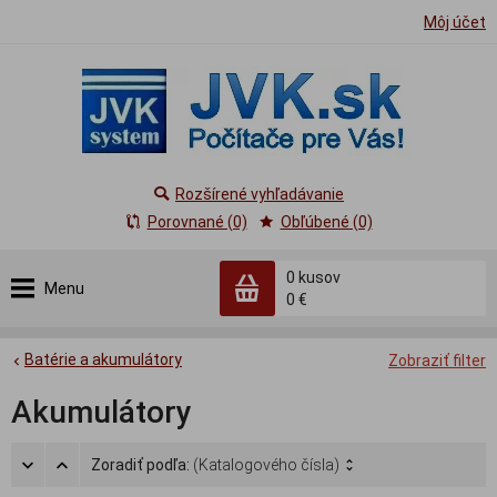
Môj účet
Rozšírené vyhľadávanie
Porovnané (0)
Obľúbené (0)
0
kusov
Menu
0 €
Batérie a akumulátory
Zobraziť filter
Akumulátory
Zoradiť podľa:
(Katalogového čísla)