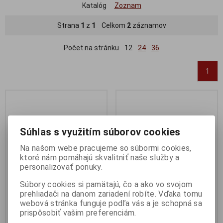
Katalóg
Zoznam
Strana
1
z
1
Celkom
2
záznamov
Počet na stránku
12
24
36
1
Súhlas s využitím súborov cookies
Na našom webe pracujeme so súbormi cookies,
ktoré nám pomáhajú skvalitniť naše služby a
personalizovať ponuky.
Súbory cookies si pamätajú, čo a ako vo svojom
prehliadači na danom zariadení robíte. Vďaka tomu
Batéria olovená bezúdržbová
Batéria olovená bezúdržbová
webová stránka funguje podľa vás a je schopná sa
UPS 12-7
UPS 12-18
prispôsobiť vašim preferenciám.
Výrobca:
Avacom
Výrobca:
Avacom