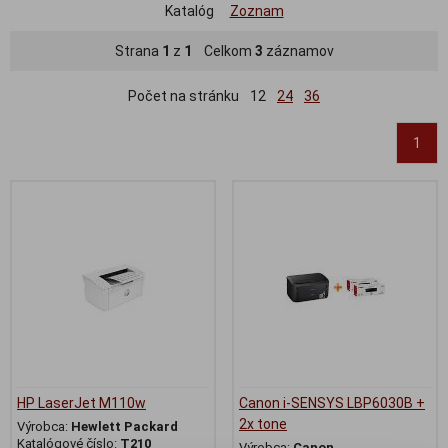
Katalóg
Zoznam
Strana
1
z
1
Celkom
3
záznamov
Počet na stránku
12
24
36
1
HP LaserJet M110w
Canon i-SENSYS LBP6030B +
2x tone
Výrobca:
Hewlett Packard
Katalógové číslo:
T210
Výrobca:
Canon