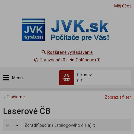
Môj účet
Rozšírené vyhľadávanie
Porovnané (0)
Obľúbené (0)
0
kusov
Menu
0 €
Tlačiarne
Zobraziť filter
Laserové ČB
Zoradiť podľa:
(Katalogového čísla)