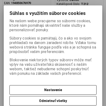
EAN:
194850676970
Katalógové číslo:
T212
Part No.:
7MD66F#B19
EAN:
8714574661445
Part No.:
8468B042AA
Súhlas s využitím súborov cookies
Tlačiareň HP LaserJet M110w
laser 20 ČB strán A4 / min.
Canon i-SENSYS LBP6030B + 2x
1200x1200 dpi, RAM 32MB, USB,
Na našom webe pracujeme so súbormi cookies,
toner 18 ČB strán A4 / min
WiFi
ktoré nám pomáhajú skvalitniť naše služby a
600x600 dpi, RAM 32MB, USB
personalizovať ponuky.
135,18 €
222,75 €
109,90 € (Cena bez DPH)
181,10 € (Cena bez DPH)
Súbory cookies si pamätajú, čo a ako vo svojom
prehliadači na danom zariadení robíte. Vďaka tomu
Kúpiť
Kúpiť
webová stránka funguje podľa vás a je schopná sa
prispôsobiť vašim preferenciám.
Blokovanie niektorých typov súborov môže mať
vplyv na vašu užívateľskú skúsenosť s naším
webom, taktiež nebudeme schopní poskytnúť
vám ponuku na základe vašich preferencií.
Nastavenie
Odmietnuť všetky
OKI B433DN