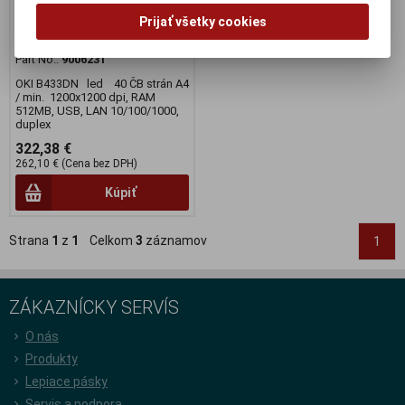
Výrobca:
OKI
Prijať všetky cookies
Katalógové číslo:
T213
EAN:
5031713074359
Part No.:
9006231
OKI B433DN led 40 ČB strán A4
/ min. 1200x1200 dpi, RAM
512MB, USB, LAN 10/100/1000,
duplex
322,38 €
262,10 € (Cena bez DPH)
Kúpiť
Strana
1
z
1
Celkom
3
záznamov
1
ZÁKAZNÍCKY SERVÍS
O nás
Produkty
Lepiace pásky
Servis a podpora