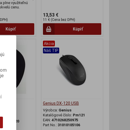
 a plne využiteľnú
skvelú cenu.
13,53 €
 DPH)
11 € (Cena bez DPH)
Kúpiť
Kúpiť
Akcia
Náš TIP
jú
anom
je
í
d myš
Genius DX-120 USB
 gelová
Výrobca:
Genius
Katalógové číslo:
Pm121
NO
EAN:
4710268250975
slo:
Mys620
Part No.:
31010105106
114851