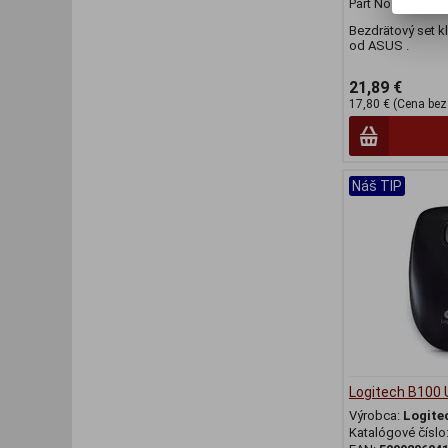
Part No.:
90XB07
Bezdrätový set k
od ASUS .
21,89 €
17,80 € (Cena bez
Náš TIP
Logitech B100
Výrobca:
Logite
Katalógové číslo