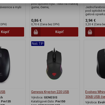
Jednofarebná podložka je vhodná
00-BKM170
Part No.:
MP-E
pod optické myši. Textil na mäkkej
lávesnice a myši
gume, čierne,
Jednofarebná
pod optické m
gelová opierka
0,86 €
3,94 €
 DPH)
0,70 € (Cena bez DPH)
3,20 € (Cena b
Kúpiť
Kúpiť
Náš TIP
 USB
Genesis Krypton 220 USB
Evolveo Whi
306B USB čie
ch
Výrobca:
GENESIS
:
Pm135
Katalógové číslo:
Pm150
Výrobca:
Evol