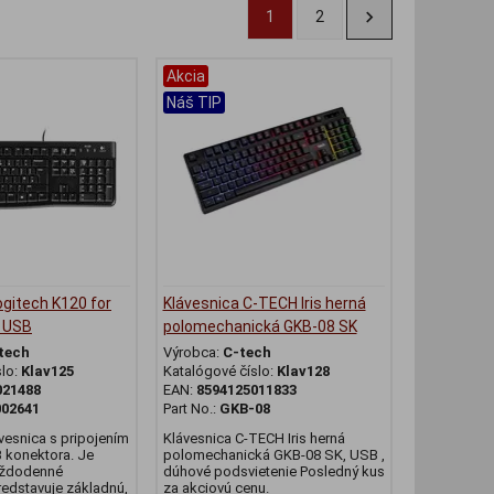
1
2
Akcia
Náš TIP
ogitech K120 for
Klávesnica C-TECH Iris herná
, USB
polomechanická GKB-08 SK
tech
Výrobca:
C-tech
slo:
Klav125
Katalógové číslo:
Klav128
021488
EAN:
8594125011833
002641
Part No.:
GKB-08
vesnica s pripojením
Klávesnica C-TECH Iris herná
konektora. Je
polomechanická GKB-08 SK, USB ,
aždodenné
dúhové podsvietenie Posledný kus
redstavuje základnú,
za akciovú cenu.