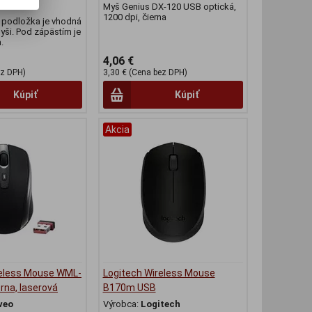
RGO-01
Myš Genius DX-120 USB optická,
1200 dpi, čierna
 podložka je vhodná
yši. Pod zápästím je
.
4,06 €
ez DPH)
3,30 € (Cena bez DPH)
Kúpiť
Kúpiť
Akcia
reless Mouse WML-
Logitech Wireless Mouse
rna, laserová
B170m USB
veo
Výrobca:
Logitech