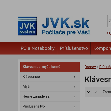
PC a Notebooky
Príslušenstvo
Kompon
Klávesnice, myši, herné
Domov
/
Príslu
Klávesnice
Klávesn
Myši
Zorad
Herné zariadenia
Príslušenstvo