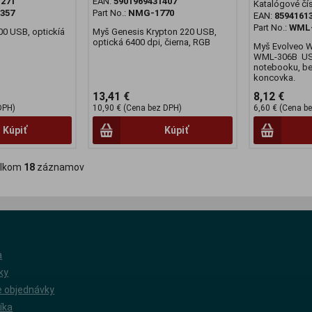
1271
EAN:
5901969431407
Katalógové čí
3357
Part No.:
NMG-1770
EAN:
8594161
Part No.:
WML-
00 USB, optickíá
Myš Genesis Krypton 220 USB,
optická 6400 dpi, čierna, RGB
Myš Evolveo 
WML-306B USB 
notebooku, be
koncovka.
13,41 €
8,12 €
DPH)
10,90 € (Cena bez DPH)
6,60 € (Cena b
Kúpiť
Kúpiť
lkom
18
záznamov
a
ky
 objednávky
íka