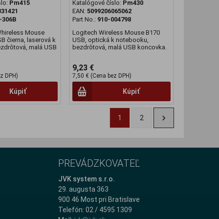
slo:
Pm415
Katalógové číslo:
Pm430
331421
EAN:
5099206065062
306B
Part No.:
910-004798
Whireless Mouse
Logitech Wireless Mouse B170
čierna, laserová k
USB, optická k notebooku,
zdrôtová, malá USB
bezdrôtová, malá USB koncovka.
9,23 €
ez DPH)
7,50 € (Cena bez DPH)
Kúpiť
Kúpiť
1
2
PREVÁDZKOVATEĽ
JVK system s.r.o.
29. augusta 363
900 46 Most pri Bratislave
Telefón: 02 / 4595 1309