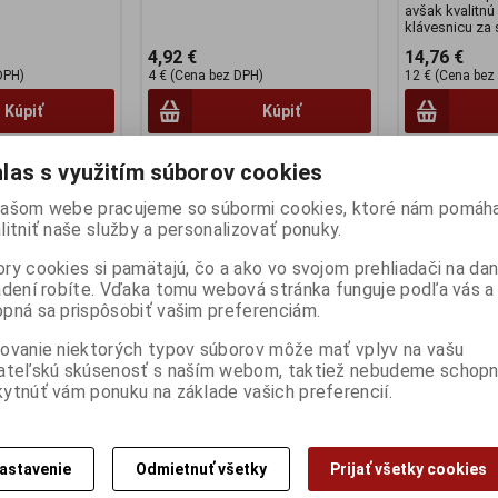
avšak kvalitnú
klávesnicu za 
4,92 €
14,76 €
DPH)
4 € (Cena bez DPH)
12 € (Cena bez
Kúpiť
Kúpiť
las s využitím súborov cookies
ašom webe pracujeme so súbormi cookies, ktoré nám pomáha
litniť naše služby a personalizovať ponuky.
ry cookies si pamätajú, čo a ako vo svojom prehliadači na d
adení robíte. Vďaka tomu webová stránka funguje podľa vás a 
pná sa prispôsobiť vašim preferenciám.
ovanie niektorých typov súborov môže mať vplyv na vašu
ateľskú skúsenosť s naším webom, taktiež nebudeme schopn
ytnúť vám ponuku na základe vašich preferencií.
US CW100 USB
Podložka pod myš
Podložka po
ezdrátová
jednofarebná pod optickú myš
jednofarebná
čierna
Výrobca:
CRO
:
Klav200
Katalógové čí
astavenie
Odmietnuť všetky
Prijať všetky cookies
Katalógové číslo:
Mys610
9774
EAN:
8716309