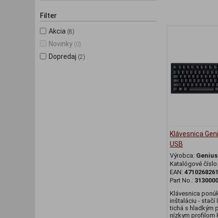
Filter
Akcia
(8)
Novinky
(0)
Dopredaj
(2)
Klávesnica Gen
USB
Výrobca:
Genius
Katalógové číslo
EAN:
471026826
Part No.:
313000
Klávesnica ponúk
inštaláciu - stačí 
tichá s hladkým
nízkym profilom 