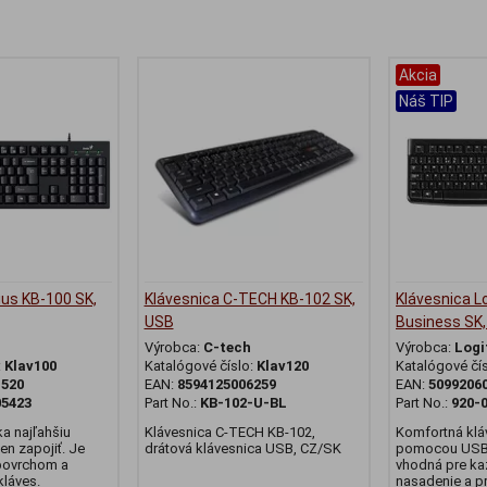
Akcia
Náš TIP
ius KB-100 SK,
Klávesnica C-TECH KB-102 SK,
Klávesnica L
USB
Business SK
Výrobca:
C-tech
Výrobca:
Logi
:
Klav100
Katalógové číslo:
Klav120
Katalógové čí
1520
EAN:
8594125006259
EAN:
5099206
05423
Part No.:
KB-102-U-BL
Part No.:
920-
a najľahšiu
Klávesnica C-TECH KB-102,
Komfortná klá
len zapojiť. Je
drátová klávesnica USB, CZ/SK
pomocou USB 
 povrchom a
vhodná pre k
kláves.
nasadenie a p