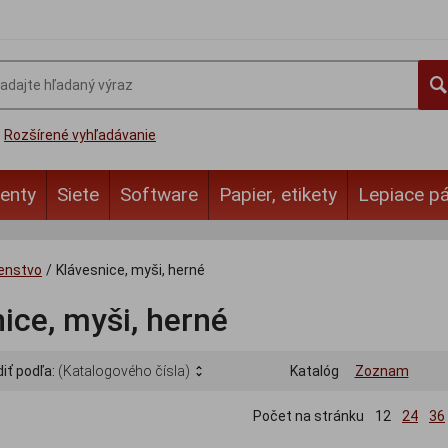
Rozšírené vyhľadávanie
enty
Siete
Software
Papier, etikety
Lepiace p
šenstvo
/
Klávesnice, myši, herné
ice, myši, herné
iť podľa:
(Katalogového čísla)
Katalóg
Zoznam
Počet na stránku
12
24
36