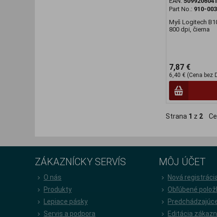
EAN:
509920604
Part No.:
910-00
Myš Logitech B1
800 dpi, čierna
7,87 €
6,40 € (Cena bez 
Strana
1
z
2
Ce
ZÁKAZNÍCKY SERVÍS
MÔJ ÚČET
O nás
Nová registráci
Produkty
Obľúbené polož
Lepiace pásky
Predchádzajúce
Servis a podpora
Editácia zákazn