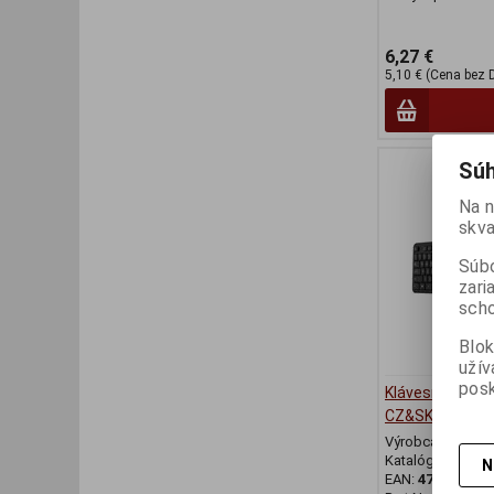
6,27 €
5,10 € (Cena bez 
Súh
Na n
skva
Súbo
zari
scho
Blok
užív
posk
Klávesnica AS
CZ&SK + myš b
Výrobca:
Asus
Katalógové číslo
N
EAN:
471138753