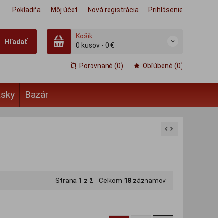
Pokladňa
Môj účet
Nová registrácia
Prihlásenie
Košík
Hľadať
0
kusov
-
0 €
Porovnané (0)
Obľúbené (0)
ásky
Bazár
Strana
1
z
2
Celkom
18
záznamov