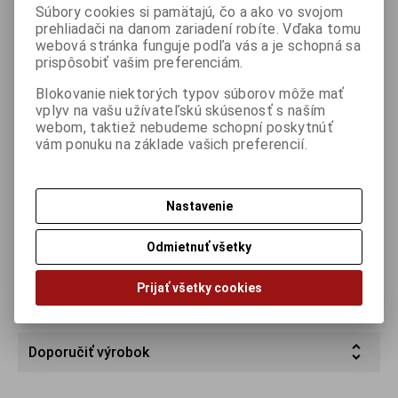
4,92 €
(Cena bez DPH
4 €
)
Súbory cookies si pamätajú, čo a ako vo svojom
prehliadači na danom zariadení robíte. Vďaka tomu
webová stránka funguje podľa vás a je schopná sa

ks
Kúpiť
prispôsobiť vašim preferenciám.

Blokovanie niektorých typov súborov môže mať
Porovnať
Pridať k obľúbeným
Tlač
vplyv na vašu užívateľskú skúsenosť s naším
webom, taktiež nebudeme schopní poskytnúť
vám ponuku na základe vašich preferencií.
Záruka (mesiacov):
24
Part No.:
KB-102-U-BL
Nastavenie
Odmietnuť všetky
Podrobný popis
Prijať všetky cookies
Otázka na výrobok
Doporučiť výrobok