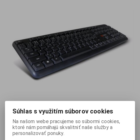
EAN:
8594125006259
Výrobca:
C-tech
Súhlas s využitím súborov cookies
Na našom webe pracujeme so súbormi cookies,
Klávesnica C-TECH KB-102, drátová klávesnica USB, CZ/SK
ktoré nám pomáhajú skvalitniť naše služby a
personalizovať ponuky.