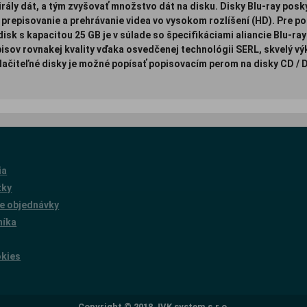
ály dát, a tým zvyšovať množstvo dát na disku. Disky Blu-ray poskyt
prepisovanie a prehrávanie videa vo vysokom rozlíšení (HD). Pre po
sk s kapacitou 25 GB je v súlade so špecifikáciami aliancie Blu-ray 
sov rovnakej kvality vďaka osvedčenej technológii SERL, skvelý výk
ačiteľné disky je možné popísať popisovacím perom na disky CD / D
ia
žky
e objednávky
níka
okies
Copyright © 2018 JVK system s.r.o.