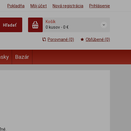
Pokladňa
Môj účet
Nová registrácia
Prihlásenie
Košík
Hľadať
0
kusov
-
0 €
Porovnané (0)
Obľúbené (0)
ásky
Bazár
ľné.