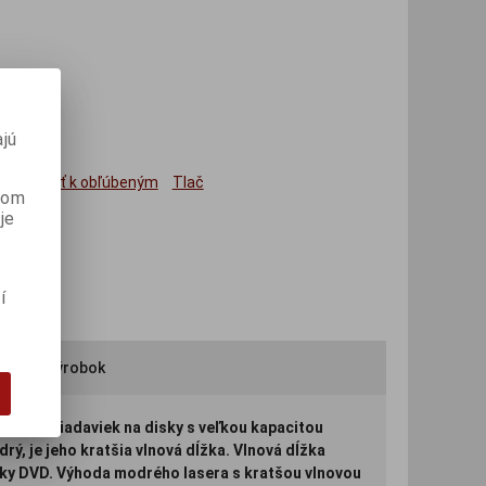
jú
Pridať k obľúbeným
Tlač
anom
je
í
oručiť výrobok
enie požiadaviek na disky s veľkou kapacitou
rý, je jeho kratšia vlnová dĺžka. Vlnová dĺžka
disky DVD. Výhoda modrého lasera s kratšou vlnovou