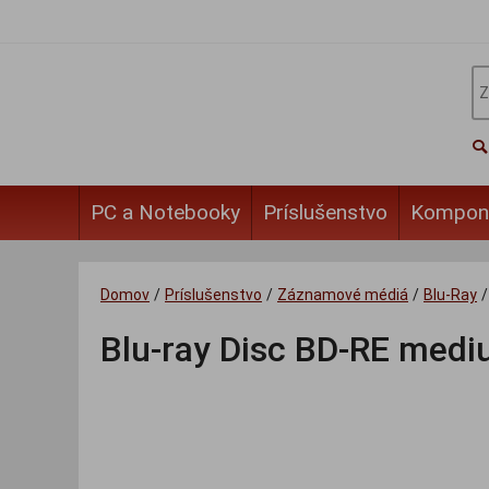
PC a Notebooky
Príslušenstvo
Kompon
Domov
/
Príslušenstvo
/
Záznamové médiá
/
Blu-Ray
/
Blu-ray Disc BD-RE med