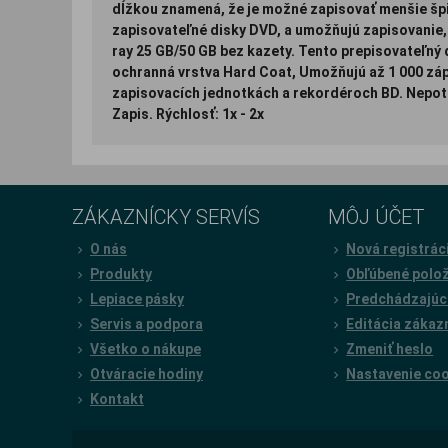
dĺžkou znamená, že je možné zapisovať menšie špir
zapisovateľné disky DVD, a umožňujú zapisovanie, 
ray 25 GB/50 GB bez kazety. Tento prepisovateľný di
ochranná vrstva Hard Coat, Umožňujú až 1 000 zápi
zapisovacích jednotkách a rekordéroch BD. Nepotl
Zapis. Rýchlosť: 1x - 2x
ZÁKAZNÍCKY SERVÍS
MÔJ ÚČET
O nás
Nová registrác
Produkty
Obľúbené polo
Lepiace pásky
Predchádzajúc
Servis a podpora
Editácia zákaz
Všetko o nákupe
Zmeniť heslo
Otváracie hodiny
Nastavenie co
Kontakt