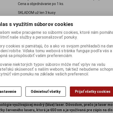
Cena a objednávanie po 1 ks.
SKLADOM už len 3 kusy
las s využitím súborov cookies
4,49 €
(Cena bez DPH
3,65 €
)
ašom webe pracujeme so súbormi cookies, ktoré nám pomáha
litniť naše služby a personalizovať ponuky.

ks
Kúpiť
Porovnať
ry cookies si pamätajú, čo a ako vo svojom prehliadači na d

adení robíte. Vďaka tomu webová stránka funguje podľa vás a 
pná sa prispôsobiť vašim preferenciám.
Záruka (mesiacov):
24
Part No.:
43615
ovanie niektorých typov súborov môže mať vplyv na vašu
ateľskú skúsenosť s naším webom, taktiež nebudeme schopn
ytnúť vám ponuku na základe vašich preferencií.
Otázka na výrobok
Dop
astavenie
Odmietnuť všetky
Prijať všetky cookies
DTV) viedol k nástupu technológie Blu-ray ako prostriedku pre spln
nológie využívajúcej modrý (blue) laser. Dôvodom, prečo je laser mod
ĺžky červeného laseru, ktorá je 650 nm a je využívaná pre zápis na 