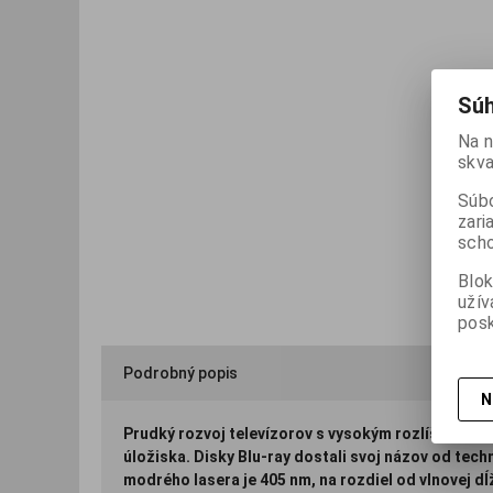
Súh
Na n
skva
Súbo
zari
scho
Blok
užív
posk
Podrobný popis
N
Prudký rozvoj televízorov s vysokým rozlíšením (H
úložiska. Disky Blu-ray dostali svoj názov od tech
modrého lasera je 405 nm, na rozdiel od vlnovej d