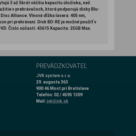
ujú 3 až 5krát väčšiu kapacitu úložiska, než
užitie v prehrávačoch, ktoré podporujú disky Blu-
Disc Alliance. Vlnová dĺžka lasera: 405 nm,
on pri prehrávaní. Disk BD-RE je možné použiť v
VD. Číslo súčasti: 43615 Kapacita: 25GB Max.
PREVÁDZKOVATEĽ
JVK system s.r.o.
29. augusta 363
900 46 Most pri Bratislave
Telefón: 02 / 4595 1309
Mail:
jvk@jvk.sk