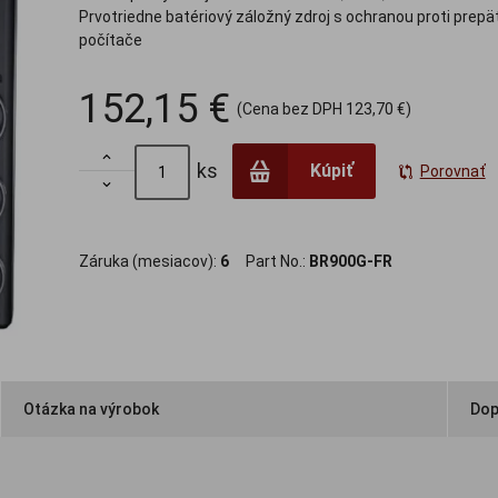
Prvotriedne batériový záložný zdroj s ochranou proti prepä
počítače
152,15 €
(Cena bez DPH
123,70 €
)

ks
Kúpiť
Porovnať

Záruka (mesiacov):
6
Part No.:
BR900G-FR
Otázka na výrobok
Dop