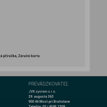
á příručka, Záruční karta
PREVÁDZKOVATEĽ
JVK system s.r.o.
29. augusta 363
900 46 Most pri Bratislave
Telefón: 02 / 4595 1309