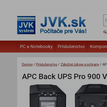
PC a Notebooky
Príslušenstvo
Kompon
Domov
/
Príslušenstvo
/
Záložné zdroje a ochrany
/
AP
APC Back UPS Pro 900 VA