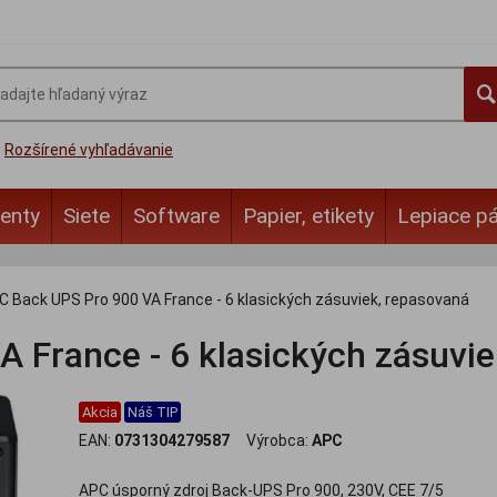
Rozšírené vyhľadávanie
enty
Siete
Software
Papier, etikety
Lepiace p
C Back UPS Pro 900 VA France - 6 klasických zásuviek, repasovaná
 France - 6 klasických zásuvie
Akcia
Náš TIP
EAN:
0731304279587
Výrobca:
APC
APC úsporný zdroj Back-UPS Pro 900, 230V, CEE 7/5