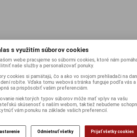
las s využitím súborov cookies
detekce)
ašom webe pracujeme so súbormi cookies, ktoré nám pomáha
litniť naše služby a personalizovať ponuky.
ry cookies si pamätajú, čo a ako vo svojom prehliadači na d
adení robíte. Vďaka tomu webová stránka funguje podľa vás a 
pná sa prispôsobiť vašim preferenciám.
ovanie niektorých typov súborov môže mať vplyv na vašu
ateľskú skúsenosť s naším webom, taktiež nebudeme schopn
ytnúť vám ponuku na základe vašich preferencií.
astavenie
Odmietnuť všetky
Prijať všetky cookies
rie)