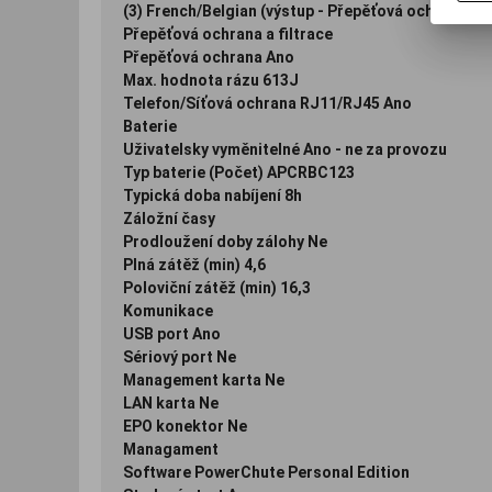
(3) French/Belgian (výstup - Přepěťová ochrana) p
Přepěťová ochrana a filtrace
Přepěťová ochrana Ano
Max. hodnota rázu 613J
Telefon/Síťová ochrana RJ11/RJ45 Ano
Baterie
Uživatelsky vyměnitelné Ano - ne za provozu
Typ baterie (Počet) APCRBC123
Typická doba nabíjení 8h
Záložní časy
Prodloužení doby zálohy Ne
Plná zátěž (min) 4,6
Poloviční zátěž (min) 16,3
Komunikace
USB port Ano
Sériový port Ne
Management karta Ne
LAN karta Ne
EPO konektor Ne
Managament
Software PowerChute Personal Edition