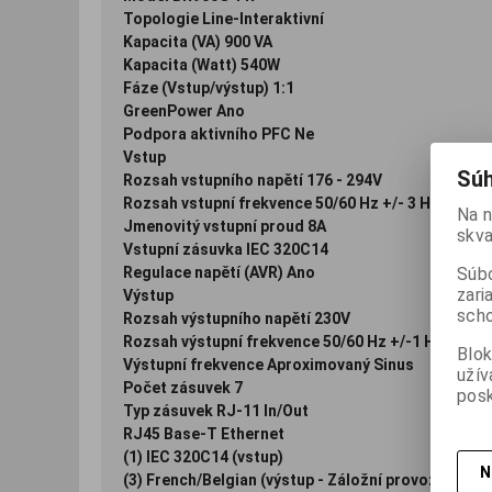
Topologie Line-Interaktivní
Kapacita (VA) 900 VA
Kapacita (Watt) 540W
Fáze (Vstup/výstup) 1:1
GreenPower Ano
Podpora aktivního PFC Ne
Vstup
Súh
Rozsah vstupního napětí 176 - 294V
Rozsah vstupní frekvence 50/60 Hz +/- 3 Hz (auto
Na n
Jmenovitý vstupní proud 8A
skva
Vstupní zásuvka IEC 320C14
Súbo
Regulace napětí (AVR) Ano
zari
Výstup
scho
Rozsah výstupního napětí 230V
Rozsah výstupní frekvence 50/60 Hz +/-1 Hz
Blok
Výstupní frekvence Aproximovaný Sinus
užív
Počet zásuvek 7
posk
Typ zásuvek RJ-11 In/Out
RJ45 Base-T Ethernet
(1) IEC 320C14 (vstup)
N
(3) French/Belgian (výstup - Záložní provoz na bate