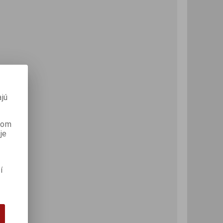
jú
anom
je
í