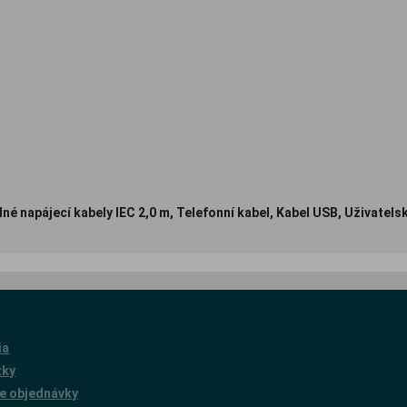
é napájecí kabely IEC 2,0 m, Telefonní kabel, Kabel USB, Uživatelsk
ia
žky
e objednávky