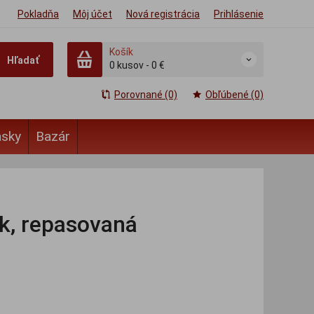
Pokladňa
Môj účet
Nová registrácia
Prihlásenie
Košík
Hľadať
0
kusov
-
0 €
Porovnané (0)
Obľúbené (0)
ásky
Bazár
k, repasovaná