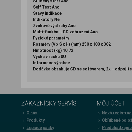
Studený start Ano
Self Test Ano
Stavy indikace
Indikátory Ne
Zvukové výstrahy Ano
Multi-funkční LCD zobrazení Ano
Fyzické parametry
Rozměry (V x Š x H) (mm) 250 x 100 x 382
Hmotnost (kg) 10,72
Výška v racku 0U
Informace výrobce
Dodávka obsahuje CD se softwarem, 2x – odpojiteln
ZÁKAZNÍCKY SERVÍS
MÔJ ÚČET
O nás
Nová registrác
Produkty
Obľúbené polo
Lepiace pásky
Predchádzajúc