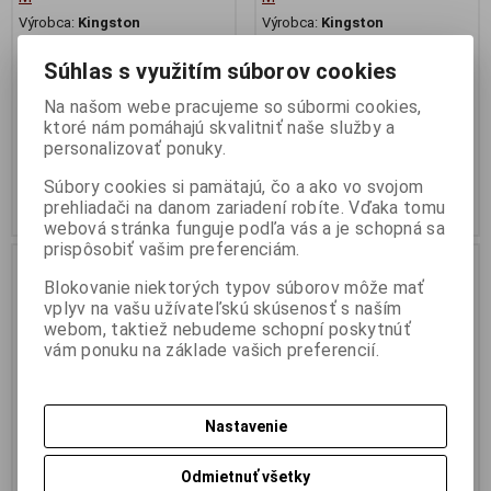
Výrobca:
Kingston
Výrobca:
Kingston
Katalógové číslo:
RAM710
Katalógové číslo:
RAM714
EAN:
740617326260
EAN:
740617326376
Súhlas s využitím súborov cookies
Part No.:
DTXM/64GB
Part No.:
DTXM/128GB
Na našom webe pracujeme so súbormi cookies,
Kapacita (v GB):64; Verzia
Kapacita (v GB):128; Verzia
USB:3.2
USB:3.2
ktoré nám pomáhajú skvalitniť naše služby a
personalizovať ponuky.
6,52 €
10,09 €
5,30 € (Cena bez DPH)
8,20 € (Cena bez DPH)
Súbory cookies si pamätajú, čo a ako vo svojom
prehliadači na danom zariadení robíte. Vďaka tomu
Kúpiť
Kúpiť
webová stránka funguje podľa vás a je schopná sa
prispôsobiť vašim preferenciám.
Akcia
Dopredaj
Blokovanie niektorých typov súborov môže mať
Dopredaj
vplyv na vašu užívateľskú skúsenosť s naším
Náš TIP
webom, taktiež nebudeme schopní poskytnúť
vám ponuku na základe vašich preferencií.
Nastavenie
Odmietnuť všetky
USB 3.2 Flash Disk 256GB
USB-C a Flash Disk 128GB