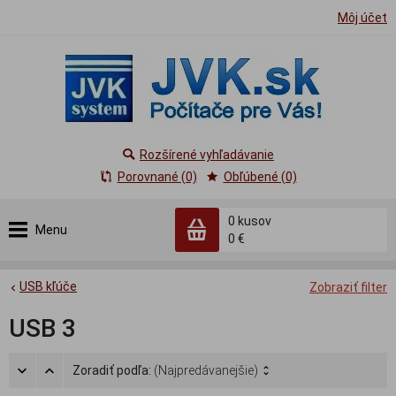
Môj účet
Rozšírené vyhľadávanie
Porovnané (0)
Obľúbené (0)
0
kusov
Menu
0 €
USB kľúče
Zobraziť filter
USB 3
Zoradiť podľa:
(Najpredávanejšie)