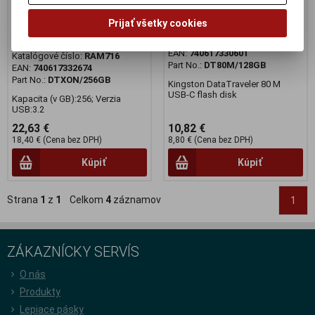
Kingston DataTraveler Exodia
Kingston DataTraveler 80 M
Prijať všetky cookies
Onyx
Výrobca:
Kingston
Katalógové číslo:
RAM715
Výrobca:
Kingston
EAN:
740617330601
Katalógové číslo:
RAM716
Part No.:
DT80M/128GB
EAN:
740617332674
Part No.:
DTXON/256GB
Kingston DataTraveler 80 M
USB-C flash disk
Kapacita (v GB):256; Verzia
USB:3.2
22,63 €
10,82 €
18,40 € (Cena bez DPH)
8,80 € (Cena bez DPH)
Kúpiť
Kúpiť
Strana
1
z
1
Celkom
4
záznamov
1
ZÁKAZNÍCKY SERVÍS
O nás
Produkty
Lepiace pásky