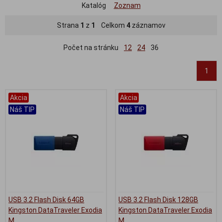
Katalóg
Zoznam
Strana
1
z
1
Celkom
4
záznamov
Počet na stránku
12
24
36
1
Akcia
Akcia
Náš TIP
Náš TIP
USB 3.2 Flash Disk 64GB
USB 3.2 Flash Disk 128GB
Kingston DataTraveler Exodia
Kingston DataTraveler Exodia
M
M