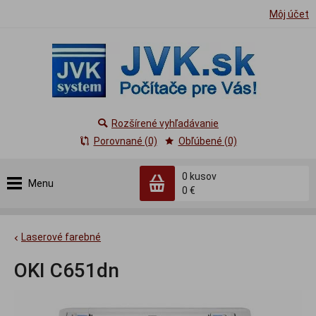
Môj účet
Rozšírené vyhľadávanie
Porovnané (0)
Obľúbené (0)
0
kusov
Menu
0 €
Laserové farebné
OKI C651dn