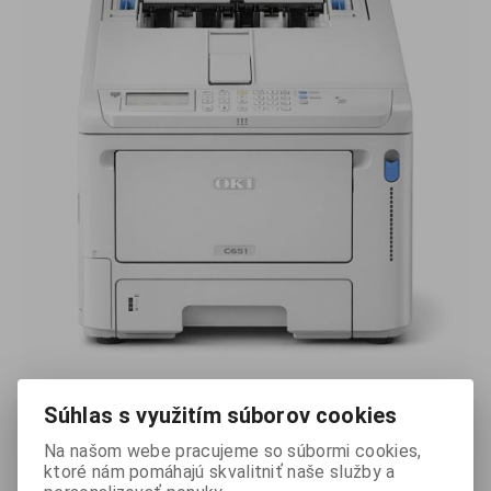
EAN:
5031713074373
Výrobca:
OKI
Súhlas s využitím súborov cookies
Na našom webe pracujeme so súbormi cookies,
OKI C651dn led 35 ČB / 35 Far.strán A4 / min. RAM 1 GB,
ktoré nám pomáhajú skvalitniť naše služby a
USB, sieťová karta 10/100/1000, PCL6