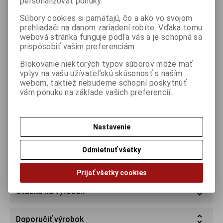
personalizovať ponuky.
Súbory cookies si pamätajú, čo a ako vo svojom
618,32 €
prehliadači na danom zariadení robíte. Vďaka tomu
(Cena bez DPH
502,70 €
)
webová stránka funguje podľa vás a je schopná sa
prispôsobiť vašim preferenciám.

ks
Kúpiť

Blokovanie niektorých typov súborov môže mať
vplyv na vašu užívateľskú skúsenosť s naším
Porovnať
Pridať k obľúbeným
Tlač
webom, taktiež nebudeme schopní poskytnúť
vám ponuku na základe vašich preferencií.
Záruka (mesiacov):
12
Part No.:
09006249
Nastavenie
Odmietnuť všetky
Podrobný popis
Prijať všetky cookies
Otázka na výrobok
Doporučiť výrobok