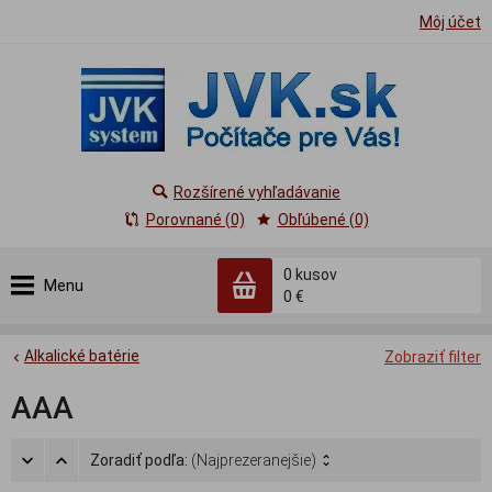
Môj účet
Rozšírené vyhľadávanie
Porovnané (0)
Obľúbené (0)
0
kusov
Menu
0 €
Alkalické batérie
Zobraziť filter
AAA
Zoradiť podľa:
(Najprezeranejšie)