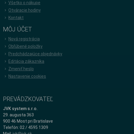
Všetko o nákupe
Otváracie hodiny
Kontakt
MÔJ ÚČET
Nová registrácia
Obľúbené položky
Predchádzajúce objednávky
Editácia zákazníka
Zmeniť heslo
Nastavenie cookies
PREVÁDZKOVATEĽ
JVK system s.r.o.
29. augusta 363
900 46 Most pri Bratislave
Telefón: 02 / 4595 1309
Mail:
jvk@jvk.sk