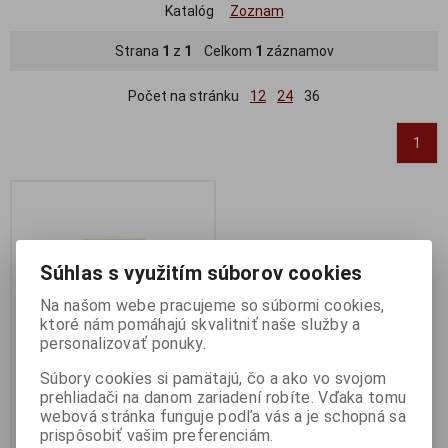
Katalóg
Zoznam
Strana
1
z
1
Celkom
1
záznamov
Počet na stránku
12
24
36
1
Súhlas s využitím súborov cookies
Na našom webe pracujeme so súbormi cookies,
ktoré nám pomáhajú skvalitniť naše služby a
personalizovať ponuky.
Súbory cookies si pamätajú, čo a ako vo svojom
prehliadači na danom zariadení robíte. Vďaka tomu
Batéria GP Super alkaline AAA
webová stránka funguje podľa vás a je schopná sa
1ks
prispôsobiť vašim preferenciám.
Výrobca:
GP