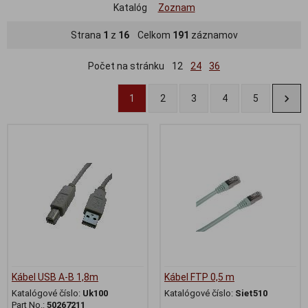
Katalóg
Zoznam
Strana
1
z
16
Celkom
191
záznamov
Počet na stránku
12
24
36
1
2
3
4
5
Kábel USB A-B 1,8m
Kábel FTP 0,5 m
Katalógové číslo:
Uk100
Katalógové číslo:
Siet510
Part No.:
50267211