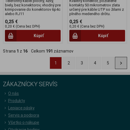
Telefónny kábel plochý, 4žily,
Kvalitný konektor, pozlátené
biely, bez konektorov, vhodný pre
kontakty 50 mikrometrov zlata
krimpovanie do konektorov 6p4c
určený pre káble UTP so žilami z
alebo RJ11
plného medeného drôtu.
0,25 €
0,25 €
0,20 € (Cena bez DPH)
0,20 € (Cena bez DPH)
Kúpiť
Kúpiť
Strana
1
z
16
Celkom
191
záznamov
1
2
3
4
5
ZÁKAZNÍCKY SERVÍS
O nás
Produkty
Lepiace pásky
Servis a podpora
Všetko o nákupe
Otváracie hodiny