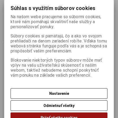
pohyblivé lanko, pozlátené
pohyblivé lanko, pozlátené
kontakty 50 mikrometrov zlata,
kontakty 50 mikrometrov zlata,
Súhlas s využitím súborov cookies
každý kábel je elektronicky
každý kábel je elektronicky
testovaný. Category 5e.
testovaný. Category 5e.
Na našom webe pracujeme so súbormi cookies,
4,18 €
7,38 €
ktoré nám pomáhajú skvalitniť naše služby a
3,40 € (Cena bez DPH)
6 € (Cena bez DPH)
personalizovať ponuky.
Kúpiť
Kúpiť
Súbory cookies si pamätajú, čo a ako vo svojom
prehliadači na danom zariadení robíte. Vďaka tomu
webová stránka funguje podľa vás a je schopná sa
prispôsobiť vašim preferenciám.
Blokovanie niektorých typov súborov môže mať
vplyv na vašu užívateľskú skúsenosť s naším
webom, taktiež nebudeme schopní poskytnúť
vám ponuku na základe vašich preferencií.
Nastavenie
Kábel FTP 20 m
Telefónny konektor 6P4C
Odmietnuť všetky
Katalógové číslo:
Siet560
Katalógové číslo:
TEL901
Kvalitné konektory RJ45,
Telefónny konektor 6P4C (RJ11),
Prijať všetky cookies