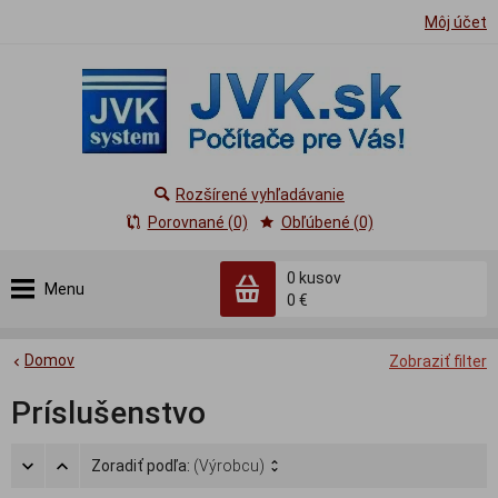
Môj účet
Rozšírené vyhľadávanie
Porovnané (0)
Obľúbené (0)
0
kusov
Menu
0 €
Domov
Zobraziť filter
Príslušenstvo
Zoradiť podľa:
(Výrobcu)