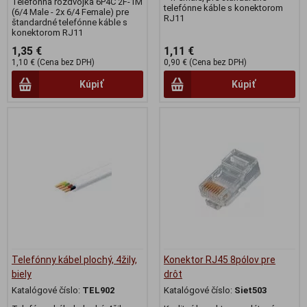
Telefónna rozdvojka 6P4C 2F-1M
telefónne káble s konektorom
(6/4 Male - 2x 6/4 Female) pre
RJ11
štandardné telefónne káble s
konektorom RJ11
1,35 €
1,11 €
1,10 € (Cena bez DPH)
0,90 € (Cena bez DPH)
Kúpiť
Kúpiť
Telefónny kábel plochý, 4žily,
Konektor RJ45 8pólov pre
biely
drôt
Katalógové číslo:
TEL902
Katalógové číslo:
Siet503