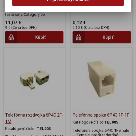
pohyblivé lanko, pozlátené
pozlátené konektory
kontakty 50 mikrometrov zlata,
každý kábel je elektronicky
testovaný. Category 5e.
11,07 €
0,12 €
9 € (Cena bez DPH)
0,10 € (Cena bez DPH)
Kúpiť
Kúpiť
Telefónna rozdvojka 6P4C 2F-
Telefónna spojka 6P4C 1F-1F
1M
Katalógové číslo:
TEL905
Katalógové číslo:
TEL903
Telefónna spojka 6P4C 1Female
- 1Female, pre štandardné