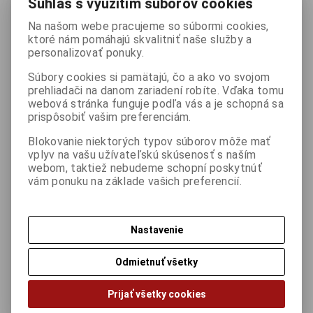
Súhlas s využitím súborov cookies
Na našom webe pracujeme so súbormi cookies,
AXAGON PCEM2-D, PCIe x4 - M.2 NVMe M-key + SATA B-key slot
ktoré nám pomáhajú skvalitniť naše služby a
adaptér, vč. LP
personalizovať ponuky.
Interný adaptér AXAGON PCEM2-D umožňuje pripojenie až
dvoch M.2 SSD diskov do stolného počítača. Je tak ideálnou
Súbory cookies si pamätajú, čo a ako vo svojom
voľbou pre upgrade stolového počítača, ktorý nie je vybavený
prehliadači na danom zariadení robíte. Vďaka tomu
M.2 slotom.
webová stránka funguje podľa vás a je schopná sa
prispôsobiť vašim preferenciám.
11,32 €
Blokovanie niektorých typov súborov môže mať
(Cena bez DPH
9,20 €
)
vplyv na vašu užívateľskú skúsenosť s naším
webom, taktiež nebudeme schopní poskytnúť

ks
Kúpiť
vám ponuku na základe vašich preferencií.

Porovnať
Pridať k obľúbeným
Tlač
Nastavenie
Odmietnuť všetky
Záruka (mesiacov):
24
Part No.:
PCEM2-D
Prijať všetky cookies