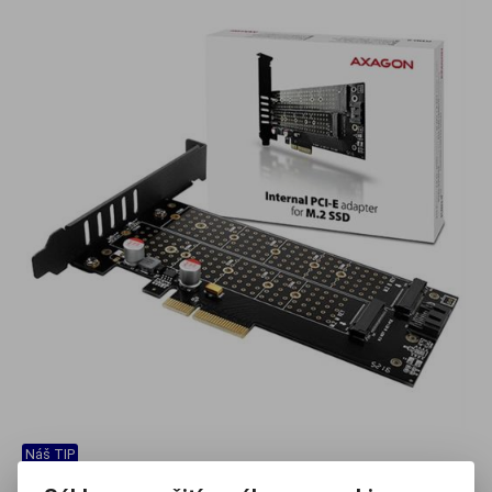
Náš TIP
EAN:
8595247903846
Výrobca:
Axago