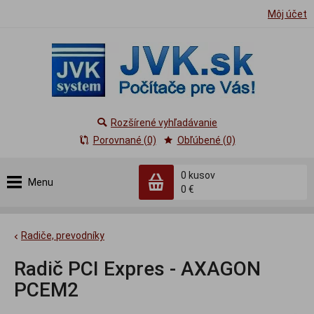
Môj účet
Rozšírené vyhľadávanie
Porovnané (0)
Obľúbené (0)
0
kusov
Menu
0 €
Radiče, prevodníky
Radič PCI Expres - AXAGON
PCEM2