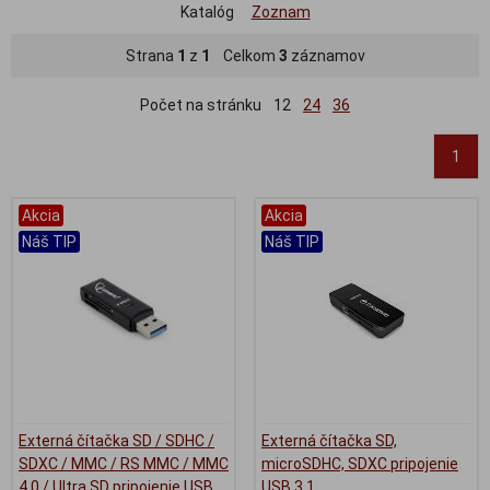
Katalóg
Zoznam
Strana
1
z
1
Celkom
3
záznamov
Počet na stránku
12
24
36
1
Akcia
Akcia
Náš TIP
Náš TIP
Externá čítačka SD / SDHC /
Externá čítačka SD,
SDXC / MMC / RS MMC / MMC
microSDHC, SDXC pripojenie
4.0 / Ultra SD pripojenie USB
USB 3.1