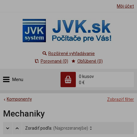
Môj účet
Rozšírené vyhľadávanie
Porovnané (0)
Obľúbené (0)
0
kusov
Menu
0 €
Komponenty
Zobraziť filter
Mechaniky
Zoradiť podľa:
(Najprezeranejšie)