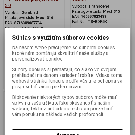
3.0
Výrobca:
Transcend
Katalógové číslo:
Mech315
Výrobca:
Gembird
EAN:
760557823483
Katalógové číslo:
Mech310
Part No.:
TS-RDF5K
EAN:
8716309087704
Part No.:
UHB-CR3-01
Externá čítačka Transcend RDF5
USB 3.0 pamäťových karet
Externá čítačka pamäťových
Súhlas s využitím súborov cookies
SDHC (UHS-I)/SDXC (UHS-
kariet. Podporované formáty: SD
I)/microSDHC (UHS-
/ SDHC / SDXC / MMC / RS MMC
Na našom webe pracujeme so súbormi cookies,
I)/microSDXC (UHS-I), čierna
/ MMC 4.0 / Ultra SD / Extreme
ktoré nám pomáhajú skvalitniť naše služby a
SD / T-Flash / micro SD / SDHC /
personalizovať ponuky.
micro SDXC
6,77 €
7,26 €
Súbory cookies si pamätajú, čo a ako vo svojom
5,50 € (Cena bez DPH)
5,90 € (Cena bez DPH)
prehliadači na danom zariadení robíte. Vďaka tomu
webová stránka funguje podľa vás a je schopná sa
Kúpiť
Kúpiť
prispôsobiť vašim preferenciám.
Akcia
Blokovanie niektorých typov súborov môže mať
vplyv na vašu užívateľskú skúsenosť s naším
Náš TIP
webom, taktiež nebudeme schopní poskytnúť
vám ponuku na základe vašich preferencií.