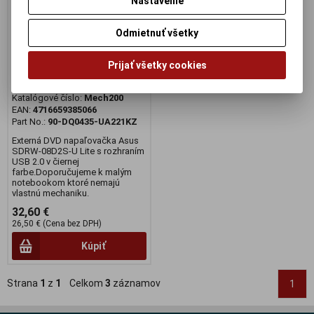
Nastavenie
Odmietnuť všetky
Externá DVD RW Asus SDRW-
Prijať všetky cookies
08D2S-U Lite
Výrobca:
Asus
Katalógové číslo:
Mech200
EAN:
4716659385066
Part No.:
90-DQ0435-UA221KZ
Externá DVD napaľovačka Asus
SDRW-08D2S-U Lite s rozhraním
USB 2.0 v čiernej
farbe.Doporučujeme k malým
notebookom ktoré nemajú
vlastnú mechaniku.
32,60 €
26,50 € (Cena bez DPH)
Kúpiť
Strana
1
z
1
Celkom
3
záznamov
1