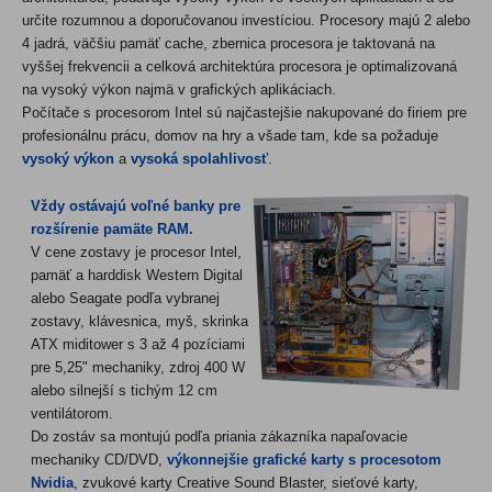
určite rozumnou a doporučovanou investíciou. Procesory majú 2 alebo
4 jadrá, väčšiu pamäť cache, zbernica procesora je taktovaná na
vyššej frekvencii a celková architektúra procesora je optimalizovaná
na vysoký výkon najmä v grafických aplikáciach.
Počítače s procesorom Intel sú najčastejšie nakupované do firiem pre
profesionálnu prácu, domov na hry a všade tam, kde sa požaduje
vysoký výkon
a
vysoká spolahlivosť
.
Vždy ostávajú voľné banky pre
rozšírenie pamäte RAM.
V cene zostavy je procesor Intel,
pamäť a harddisk Western Digital
alebo Seagate podľa vybranej
zostavy, klávesnica, myš, skrinka
ATX miditower s 3 až 4 pozíciami
pre 5,25" mechaniky, zdroj
400 W
alebo silnej
ší s tichým 12 cm
ventilátorom.
Do zostáv sa montujú podľa priania zákazníka napaľovacie
mechaniky CD/DVD,
výkonnejšie grafické karty s procesotom
Nvidia
, zvukové karty Creative Sound Blaster, sieťové karty,