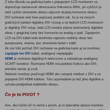
Z toho dôvodu na grafickej karte s pripojeným LCD monitorom sa
doporučuje nastavovať obnovovaciu frekvenciu 60Hz, pri vyšších je
totiž vyššie skreslenie obrazu vplyvom dvojitej konverzie obrazu.
DVI rozhranie rieši hore popísaný problém tak, že je na nových
grafických kartách digitálny DVI výstup a na lepších LCD monitoroch
je digitálny DVI vstup, teda LCD monitor príjma neskreslený digitálne
obraz z gragickej karty bez konverzie na analóg a späť. Zapojením
LCD na DVI kábel teda dosihnete naprosto stabilný obraz bez
pumpovania, vlnenia, bez skreslenia farieb v kábli.
Ak má Váš počítač DVI rozhranie na grafickej karte aj na monitore,
zapájajte len DVI
kábel, analógový nepripájajte.
HDMI
je rozhranie digitálnych televízorov a nahradzuje analógový
SCART konektor. Rozhranie HDMI má podobnú funkciu ako DVI,
prenáša naviac aj zvuk.
Niektoré monitory používajú HDMI ako vstupné médium z DVI a sú
pripojené DVI-HDMI káblom. Toto usporiadanie je tiež plne digitálne a
vytvára predpoklad stabilného obrazu.
Čo je to PIVOT ?
Ano, ako tušíte nič to nemá s pivom, je to špeciálna úprava monitora