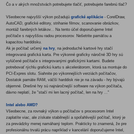
Čo a v akých množstvách potrebujete tlačiť, potrebujete farebnú tlač?
Všeobecne najvyšší výkon požadujú
grafické aplikácie
- CorelDraw,
AutoCAD, grafické editory, strihanie filmov, scanovanie obrázkov,
montáž farebných letákov... Na tento účel doporučujeme Intel
počítače s najvyššou radou procesorov. Nešetrite pamäťou a
kapacitou harddisku.
Ak je počítač určený
na hry
, na jednoduché kartové hry stačí
integrovaná grafická karta. Pre výkonné graficky náročné 3D hry sú
vylúčené počítače s integrovanými grafickými kartami. Budete
potrebovať rýchlu grafickú kartu s akcelerátorom, ktorá sa montuje do
PCI-Expres slotu. Siahnite po výkonnejších verziách počítačov,
Dostatok pamäte RAM, väčší harddisk nie je na závadu - hry bývajú
objemné. Dnešné hry sú najnáročnejší software na výkon počítača,
dávno neplatí, že "stačí mi len lacný počítač, len na hry ..."
Intel alebo AMD?
Všeobecne, za rovnaký výkon u počítačov s procesorom Intel
zaplatíte viac, ale získate stabilnejší a spoľahlivejší počítač, ktorý je
za prevádzky menej namáhaný teplom. Prakticky to znamená, že pre
profesionálnu trvalú prácu napríklad v kancelárií doporučujeme Intel,