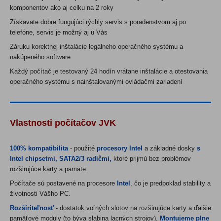
komponentov ako aj celku na 2 roky
Získavate dobre fungujúci rýchly servis s poradenstvom aj po
telefóne, servis je možný aj u Vás
Záruku korektnej inštalácie legálneho operačného systému a
nakúpeného software
Každý počítač je testovaný 24 hodín vrátane inštalácie a otestovania
operačného systému s nainštalovanými ovládačmi zariadení
Vlastnosti počítačov JVK
100% kompatibilita
- použité
procesory Intel
a základné dosky
s
Intel chipsetmi, SATA2/3 radičmi,
ktoré prijmú bez problémov
rozširujúce karty a pamäte.
Počítače sú postavené na procesore
Intel
, čo je predpoklad stability a
životnosti Vášho PC.
Rozšíriteľnosť
- dostatok voľných slotov na rozširujúce karty a ďalšie
pamäťové moduly (to býva slabina lacných strojov).
Montujeme plne