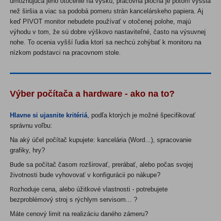
umožňujúca jeho otočenie na výšku, pracovná plocha je potom vyššia
než širšia a viac sa podobá pomeru strán kancelárskeho papiera. Aj
keď PIVOT monitor nebudete používať v otočenej polohe, majú
výhodu v tom, že sú dobre výškovo nastaviteľné, často na výsuvnej
nohe. To ocenia vyšší ľudia ktorí sa nechcú zohýbať k monitoru na
nízkom podstavci na pracovnom stole.
Výber počítača a hardware - ako na to?
Hlavne si ujasnite kritériá
, podľa ktorých je možné špecifikovať
správnu voľbu:
Na aký účel počítač kupujete: kancelária (Word...), spracovanie
grafiky, hry?
B
ude sa počítač časom rozširovať, prerábať, alebo počas svojej
životnosti bude vyhovovať v konfigurácii po nákupe?
R
ozhoduje cena, alebo úžitkové vlastnosti - potrebujete
bezproblémový stroj s rýchlym servisom... ?
Máte cenový limit na realizáciu daného zámeru?