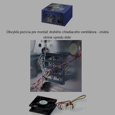
Obvyklá pozícia pre montáž druhého chladiaceho ventilátora - znútra
skrine vpredu dole: