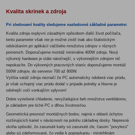
Kvalita skrinek a zdroja
Pri sledovamí kvality sledujeme nasledovné základné parametre:
Kvalita zdroja ovplyvní zásadným spôsobom ďalší život počítača,
tento parameter však nie je možné zistiť inak ako štatistickým
odskúšaním pri aplikácií väčšieho množstva zdrojov v rôznych
pomeroch. Doporučujeme montáž minimálne 400W zdroja. Nový
výkonný hardware je stále náročnejší, s výkonnejším zdrojom nič
nepokazíte. Do výkonných pracovných staníc doporučujeme montáž
500W zdrojov, do serverov 700 až 800W.
Vyššia vatáž zdroja neznačí že PC automaticky odoberá viac prúdu,
je však schopný viac prúdu dodať v prípade potreby a hlavne je
odolnejší voči vonkajším vplyvom!
Dobre vyriešené chladenie, nevyžadujúce beh množstva ventilátorov,
je základom pre tiché PC s dlhou životnosťou.
Geometrická presnosť montážnych bodov, najmä v oblasti úchytov
rozširujúcich kariet v náväznosti na polohu základnej dosky. Nepresná
skriňa spôsobí, že zasunuté karty sú zasunuté zle, časom "povylezú"
alebo sú zdeformované, čo vedie k popraskaniu - mirotrhlinám