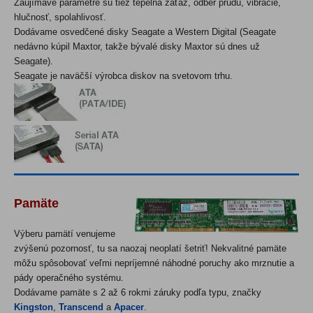
Zaujímavé parametre sú tiež tepelná záťaž, odber prúdu, vibrácie,
hlučnosť, spolahlivosť.
Dodávame osvedčené disky Seagate a Western Digital
(Seagate
ned
ávno kúpil Maxtor, takže bývalé disky Maxtor sú dnes už
Seagate
)
.
Seagate je naväčší výrobca diskov na
svetovom
trhu.
Pamäte
Výberu pamätí venujeme
zvýšenú pozornosť, tu sa naozaj neoplatí šetriť! Nekvalitné pamäte
môžu spôsobovať veľmi nepríjemné náhodné poruchy ako mrznutie a
pády operačného systému.
Dodávame pamäte s 2 až 6 rokmi záruky podľa typu, značky
Kingston
,
Transcend
a
Apacer
.