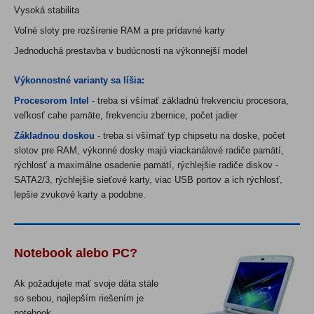
Vysoká stabilita
Voľné sloty pre rozšírenie RAM a pre prídavné karty
Jednoduchá prestavba v budúcnosti na výkonnejší model
Výkonnostné varianty sa líšia:
Procesorom Intel
- treba si všímať základnú frekvenciu procesora,
veľkosť cahe pamäte, frekvenciu zbernice, počet jadier
Základnou doskou
- treba si všímať typ chipsetu na doske, počet
slotov pre RAM, výkonné dosky majú viackanálové radiče pamätí,
rýchlosť a maximálne osadenie pamätí, rýchlejšie radiče diskov -
SATA2/3, rýchlejšie sieťové karty, viac USB portov a ich rýchlosť,
lepšie zvukové karty a podobne.
Notebook alebo PC
?
Ak požadujete mať svoje dáta stále
so sebou, najlepším riešením je
notebook.