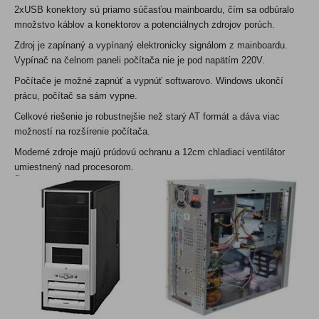
2xUSB konektory sú priamo súčasťou mainboardu, čím sa odbúralo
množstvo káblov a konektorov a potenciálnych zdrojov porúch.
Zdroj je zapínaný a vypínaný elektronicky signálom z mainboardu.
Vypínač na čelnom paneli počítača nie je pod napätím 220V.
Počítače je možné zapnúť a vypnúť softwarovo. Windows ukončí
prácu, počítač sa sám vypne.
Celkové riešenie je robustnejšie než starý AT formát a dáva viac
možností na rozšírenie počítača.
Moderné zdroje majú prúdovú ochranu a 12cm chladiaci ventilátor
umiestnený nad procesorom.