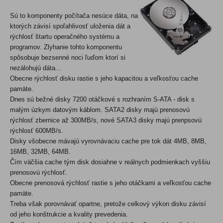
Sú to komponenty počítača nesúce dáta, na
ktorých závisí spoľahlivosť uloženia dát a
rýchlosť štartu operačného systému a
programov. Zlyhanie tohto komponentu
spôsobuje bezsenné noci ľuďom ktorí si
nezálohujú dáta...
Obecne rýchlosť disku rastie s jeho kapacitou a veľkosťou cache
pamäte.
Dnes sú bežné disky 7200 otáčkové s rozhraním S-ATA - disk s
malým úzkym datovým káblom.
SATA2 disky majú prenosovú
rýchlosť zbernice až 300MB/s, nové SATA3 disky majú prenpsovú
rýchlosť 600MB/s.
Disky všobecne mávajú vyrovnávaciu cache pre tok dát 4MB, 8MB,
16MB, 32MB, 64MB.
Čím väčšia cache tým disk dosiahne v reálnych podmienkach vyššiu
prenosovú rýchlosť.
Obecne prenosová rýchlosť rastie s jeho otáčkami a veľkosťou cache
pamäte.
Treba však porovnávať opartne, pretože celkový výkon disku závisí
od jeho konštrukcie a kvality prevedenia.