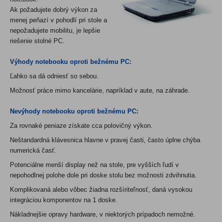
Ak požadujete dobrý výkon za
menej peňazí v pohodlí pri stole a
nepožadujete mobilitu, je lepšie
riešenie stolné PC.
Výhody notebooku oproti bežnému PC:
Ľahko sa dá odniesť so sebou.
Možnosť práce mimo kancelárie, napríklad v aute, na záhrade.
Nevýhody notebooku oproti bežnému PC:
Za rovnaké peniaze získate cca polovičný výkon.
Neštandardná klávesnica hlavne v pravej časti, často úplne chýba
numerická časť.
Potenciálne menší display než na stole, pre vyšších ľudí v
nepohodlnej polohe dole pri doske stolu bez možnosti zdvihnutia.
Komplikovaná alebo vôbec žiadna rozšíriteľnosť, daná vysokou
integráciou komponentov na 1 doske.
Nákladnejšie opravy hardware, v niektorých prípadoch nemožné.