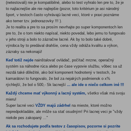
(netestovali) nie je kompatibilné, alebo to test vyhralo len pre to, že je
to najlacnejšie ale nie najlepšie (pozor, toto kritérium je asi národný
šport, v testoch často vyhrávajú lacné veci, ktoré v praxi poznáme
ako temer tzv. jednorazovky !!! ).
Je to realita a pre to sa prosím nevrhajte po super komponentoch len
pre to, že o tom niekto napísal, niekto povedal, lebo jemu to fungovalo
v jeho stroji a bolo to zázračne lacné. Ak by to bolo také dobré,
výrobca by to predával drahšie, cena vždy odráža kvalitu a výkon,
zázraky sa nekonajú!
Keď totiž nejde
nainštalovať ovládač, počítač mrzne, operačný
systém sa náhodne rúca alebo po čase vypovie službu, vôbec sa už
nezdá také dôležité, ako bol komponent hodnotený v testoch, že
kamarátovi to fungovalo, že bol za nejakých podmienok o x%
rýchlejší, že bol o
500
,- Sk lacnejší
... ale ide o niečo celkom iné !!!
Každý chceme mať výkonný a lacný systém,
všetko však má svoju
mieru!
Super lacné veci
VŽDY majú zádrhel
na mieste, ktoré možno
nepredpokladáte, ale môže sa stať osudným! Pri lacnej veci je "vždy
niekde pes zakopaný ..."
Ak sa rozhodujete podľa testov z časopisov, pozorne si pozrite