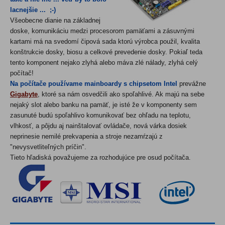
lacnejšie ... ;-)
Všeobecne dianie na základnej
doske, komunikáciu medzi procesorom pamäťami a zásuvnými
kartami má na svedomí čipová sada ktorú výrobca použil, kvalita
konštrukcie dosky, biosu a celkové prevedenie dosky. Pokiaľ teda
tento komponent nejako zlyhá alebo máva zlé nálady, zlyhá celý
počítač!
Na počítače používame mainboardy s chipsetom Intel
prevážne
Gigabyte
, ktoré sa nám osvedčili ako spoľahlivé. Ak majú na sebe
nejaký slot alebo banku na pamäť, je isté že v komponenty sem
zasunuté budú spoľahlivo komunikovať bez ohľadu na teplotu,
vlhkosť, a pôjdu aj nainštalovať ovládače, nová várka dosiek
neprinesie nemilé prekvapenia a stroje nezamŕzajú z
"nevysvetliteľných príčin".
Tieto hľadiská považujeme za rozhodujúce pre osud počítača.