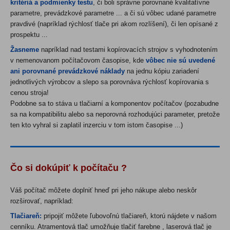
kritériá a podmienky testu
, či boli správne porovnané kvalitatívne
parametre, prevádzkové parametre ... a či sú vôbec udané parametre
pravdivé (napríklad rýchlosť tlače pri akom rozlíšení), či len opísané z
prospektu ...
Žasneme
napríklad nad testami kopírovacích strojov s vyhodnotením
v nemenovanom počítačovom časopise, kde
vôbec nie sú uvedené
ani porovnané prevádzkové náklady
na jednu kópiu zariadení
jednotlivých výrobcov a slepo sa porovnáva rýchlosť kopírovania s
cenou stroja!
Podobne sa to stáva u tlačiarní a komponentov počítačov (pozabudne
sa na kompatibilitu alebo sa neporovná rozhodujúci parameter, pretože
ten kto vyhral si zaplatil inzerciu v tom istom časopise ...)
Čo si dokúpiť k počítaču ?
Váš počítač môžete doplniť hneď pri jeho nákupe alebo neskôr
rozširovať, napríklad:
Tlačiareň:
pripojiť môžete ľubovoľnú tlačiareň, ktorú nájdete v našom
cenníku. Atramentová tlač umožňuje tlačiť farebne , laserová tlač je