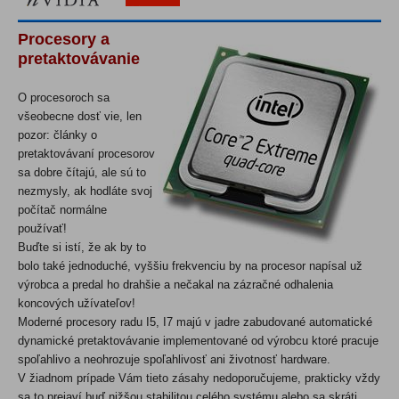
Procesory a
pretaktovávanie
O procesoroch sa
všeobecne dosť vie, len
pozor: články o
pretaktovávaní procesorov
sa dobre čítajú, ale sú to
nezmysly, ak hodláte svoj
počítač normálne
používať!
Buďte si istí, že ak by to
bolo také jednoduché, vyššiu frekvenciu by na procesor napísal už
výrobca a predal ho drahšie a nečakal na zázračné odhalenia
koncových užívateľov!
Moderné procesory radu I5, I7 majú v jadre zabudované automatické
dynamické pretaktovávanie implementované od výrobcu ktoré pracuje
spoľahlivo a neohrozuje spoľahlivosť ani životnosť hardware.
V žiadnom prípade Vám tieto zásahy nedoporučujeme, prakticky vždy
sa to prejaví buď nižšou stabilitou celého systému alebo sa skráti