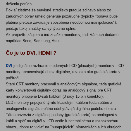
riešeniu porúch.
Pokiaľ zistíme že servisné stredisko pracuje zdĺhavo alebo zo
záručných opráv umelo generuje pozáručné
(typicky "oprava bude
platen
á pretože
závada je spôsobená neodbornou manipuláciou")
,
predaju takej značky sa vyhýbame úplne.
Ak prejavíte záujem o inú značku monitorov, radi Vám ich dodáme,
napríklad Benq, Samsung, Asus.
Čo je to DVI, HDMI
?
DVI
je digitálne rozhranie
modern
ých LCD
(placat
ých
) monitorov. LCD
monitory spracovávajú obraz digitálne, rovnako ako grafická karta v
počítači.
Staré CRT monitory pracovali s analógovým signálom, teda grafické
karty konvertovali digitálny obraz na analógový signál pre CRT
monitory pripojené D-sub káblom (3 rady 15 pin konektor).
LCD monitory pripojen
é týmto klasickým káblom teda spätne z
analógového signálu spätne odchytávajú digitálnu podobu obrazu.
Táto konverzia z digitálnej podoby
(grafick
á karta
)
na analógovú v
kábli a späť na digitál v LCD vedie k nestabilnému a roznazanému
obrazu, dobre to vidieť na "pumpujúcich" písmenkách a ich okrajoch.