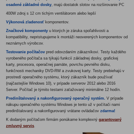
osadené základné dosky
, majú dostatok slotov na rozširovanie PC
400W zdroj s 12 cm tichým ventilátorom alebo lepší
Výkonová zladenosť
komponentov.
Značkové komponenty
u ktorých je záruka spoľahlivosti a
kompatibility, nepristupujeme k montáži neoverených komponentov od
neznámych výrobcov.
Testovanie počítačov
pred odovzdaním zákazníkovi. Testy každého
vyrobeného počítača sa týkajú funkcií základnej dosky, grafickej
karty, procesora, operačnej pamäte, povrchu pevného disku,
funkčnosti mechaniky DVD-RW a zvukovej karty. Testy prebiehajú v
prostredí operačného systému, ktorý zákazník bude používať
(najčastejšie Windows 10)
, v prípade serverov 2012 alebo 2016
Server. Počítač je týmito testami zaťažovaný minimálne 12 hodín.
Predinštalovaný a nakonfigurovaný operačný systém.
V prípade
nákupu operačného systému Windows
je tento už v počítači nami
predinštalovaný a nakonfigurovaný vrátane ovládačov
zdarma!
K dodaným počítačom firmám ponúkame komplexný
garantovaný
zmluvný servis
.