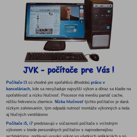
Počítače I3
sú vhodné pre spoľahlivú dlhodobú
prácu v
kanceláriach,
kde sa nevyžaduje najvyšší výkon a dôraz sa kladie na
spoľahlivosť a nízku hlučnosť. Procesor má menšiu pamäť cache,
nižšiu frekvenciu zbernice.
Nízka hlučnosť
týchto počítačov je daná
nízkym zahrievaním, tým odpadá nutnosť montáže výkonných a teda
aj hlučných ventilátorov.
Počítače i5, i7
predstavujú v súčasnosti počítače s vrcholným
výkonom v triede personálnych počítačov s najmodernejšou
architektúrou, podávajú vysoký výkon vo všetkých aplikáciách a sú