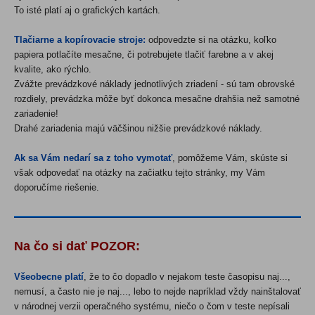
To isté platí aj o grafických kartách.
Tlačiarne a kopírovacie stroje:
odpovedzte si na otázku, koľko
papiera potlačíte mesačne, či potrebujete tlačiť farebne a v akej
kvalite, ako rýchlo.
Zvážte prevádzkové náklady jednotlivých zriadení - sú tam obrovské
rozdiely, prevádzka môže byť dokonca mesačne drahšia než samotné
zariadenie!
Drahé zariadenia majú väčšinou nižšie prevádzkové náklady.
Ak sa Vám nedarí sa z toho vymotať
, pomôžeme Vám, skúste si
však odpovedať na otázky na začiatku tejto stránky, my Vám
doporučíme riešenie.
Na čo si dať POZOR:
Všeobecne platí
, že to čo dopadlo v nejakom teste časopisu naj...,
nemusí, a často nie je naj..., lebo to nejde napríklad vždy nainštalovať
v národnej verzii operačného systému, niečo o čom v teste nepísali