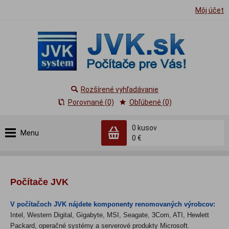
Môj účet
Rozšírené vyhľadávanie
Porovnané (0)
Obľúbené (0)
0
kusov
Menu
0 €
Počítače JVK
V počítačoch JVK nájdete komponenty renomovaných výrobcov
:
Intel, Western Digital, Gigabyte, MSI, Seagate, 3Com, ATI, Hewlett
Packard, operačné systémy a serverové produkty Microsoft.