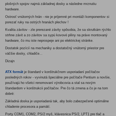
plošných spojov najmä základnej dosky a následne mrznutiu
hardware.
Ostrosť vnútorných hrán - nie je príjemné pri montáži komponentov si
porezať ruky na ostrých hranách plechov !
Kvalita závitov - zle prerezané závity spôsobia, že sa skrutkám rýchlo
strhne závit a zo závitov sa sypú kovové piliny na práve montovaný
hardware, čo mu iste neprospeje ani po elektrickej stránke.
Dostatok pozícií na mechaniky a dostatočný vnútorný priestor pre
väčšie dosky, chladiče...
Dizajn
ATX formát
je štandard v konštrukčnom usporiadaní počítačov
posledných rokov - vyvinutá špeciálne pre počítače Pentium a novšie,
používajú ho všetci renomovaní výrobcovia a stal sa novým
štandardom v konštrukcii počítačov. Pre čo tá zmena a čo je na tom
dobré:
Základná doska je usporiadaná tak, aby bolo zabezpečené optimálne
chladenie procesora a pamätí.
Porty COM1, COM2, PS/2 myš, klávesnica PS/2, LPT1 pre tlač a