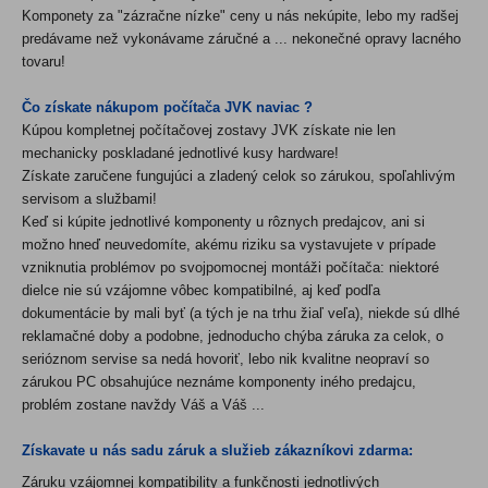
Komponety za "zázračne nízke" ceny u nás nekúpite, lebo my radšej
predávame než vykonávame záručné a ... nekonečné opravy lacného
tovaru!
Čo získate nákupom počítača JVK naviac ?
Kúpou kompletnej počítačovej zostavy JVK získate nie len
mechanicky poskladané jednotlivé kusy hardware!
Získate zaručene fungujúci a zladený celok so zárukou, spoľahlivým
servisom a službami!
Keď si kúpite jednotlivé komponenty u rôznych predajcov, ani si
možno hneď neuvedomíte, akému riziku sa vystavujete v prípade
vzniknutia problémov po svojpomocnej montáži počítača: niektoré
dielce nie sú vzájomne vôbec kompatibilné, aj keď podľa
dokumentácie by mali byť (a tých je na trhu žiaľ veľa), niekde sú dlhé
reklamačné doby a podobne, jednoducho chýba záruka za celok, o
serióznom servise sa nedá hovoriť, lebo nik kvalitne neopraví so
zárukou PC obsahujúce neznáme komponenty iného predajcu,
problém zostane navždy Váš a Váš ...
Získavate u nás sadu záruk a služieb zákazníkovi zdarma:
Záruku vzájomnej kompatibility a funkčnosti jednotlivých