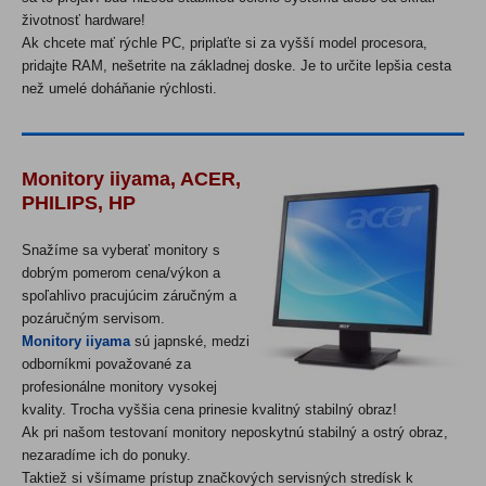
životnosť hardware!
Ak chcete mať rýchle PC, priplaťte si za vyšší model procesora,
pridajte RAM, nešetrite na základnej doske. Je to určite lepšia cesta
než umelé doháňanie rýchlosti.
M
onitory iiyama, ACER,
PHILIPS, HP
Snažíme sa vyberať monitory s
dobrým pomerom cena/výkon a
spoľahlivo pracujúcim záručným a
pozáručným servisom.
Monitory iiyama
s
ú
japnské, medzi
odborníkmi považované za
profesionálne monitory vysokej
kvality. Trocha vyššia cena prinesie kvalitný stabilný obraz!
Ak pri našom testovaní monitory neposkytnú stabilný a ostrý obraz,
nezaradíme ich do ponuky.
Taktiež si všímame prístup značkových servisných stredísk k