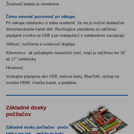
Životnosť batérie je omedzená
Čomu venovať pozornosť pri nákupe
Pri nákupe notebooku si treba uvedomiť, že nie je možné dodatočné
domontovávanie kariet doň. Rozširujúce zariadenia sú väčšinou
pripájané zvonka na USB a pri manipulácií s notebookom zavadzajú.
Veľkosť, rozlíšenie a svietivosť displeja.
Klávesnica - ak požadujete numerickú časť, majú ju väčšinou len 16
"
až 17" notebooky.
Hmotnosť.
Vonkajšie pripojenia ako USB, sieťové karty, BlueToth, výstup na
monitor
HDMI
, čítačka kariet, a podobne.
Základné dosky
počítačov
Základné dosky počítačov - prečo
také a nie iné ... veď by to bolo