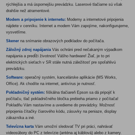
rýchlejšia a má úspornejšiu prevádzku. Laserové tlačiarne sú však
drahšie než atramentové.
Modem a pripojenie k internetu:
Modemy a internetové pripojenia
nájdete v cenníku. Internet a modem Vám zapojíme, nakonfigurujeme,
vysvetlíme.
Skener
na snímanie obrazových podkladov do počítača.
Záložný zdroj napájania
Vás ochráni pred nečakaným výpadkom
napájania a predĺži životnosť Vášho hardware! Žiaľ, je to pri
elektrických sieťach v SR stále nutná záležitosť pre spoľahlivú
prevádzku.
Software:
operačný systém, kancelárske aplikácie (MS Works,
Office
). Ak chodíte na internet,
antivírus
je nutnos
ť.
Pokladničný systém:
fiškálna tlačiareň Epson sa dá pripojiť k
počítaču, tlač pokladničného bločka prebieha priamo z počítača!
Pokladňu Vám nastavíme a uvedieme do prevádzky. Možnosť
pripojenia čítačky čiarového kódu, zásuvky na peniaze, display
zákazníka a iné.
Televízna karta
Vám umožní sledovať TV pri práci, nahrávať
videosúbory do PC z televízie (anténa aj káblová) alebo z kamery.