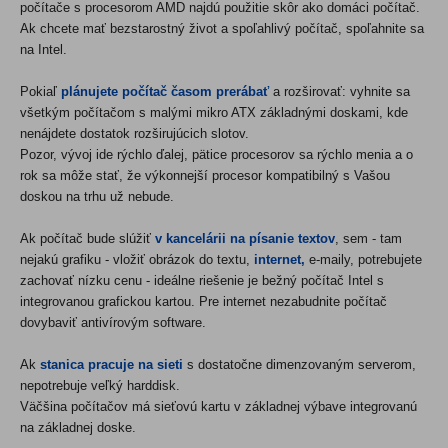
počítače s procesorom AMD najdú použitie skôr ako domáci počítač.
Ak chcete mať bezstarostný život a spoľahlivý počítač, spoľahnite sa
na Intel.
Pokiaľ
plánujete počítač časom prerábať
a rozširovať: vyhnite sa
všetkým počítačom s malými mikro ATX základnými doskami, kde
nenájdete dostatok rozširujúcich slotov.
Pozor, vývoj ide rýchlo ďalej, pätice procesorov sa rýchlo menia a o
rok sa môže stať, že výkonnejší procesor kompatibilný s Vašou
doskou na trhu už nebude.
Ak počítač bude slúžiť
v kancelárii na písanie textov
, sem - tam
nejakú grafiku - vložiť obrázok do textu,
internet,
e-maily, potrebujete
zachovať nízku cenu - ideálne riešenie je
be
žný počítač Intel s
integrovanou grafickou kartou. Pre internet nezabudnite počítač
dovybaviť antivírovým software.
Ak
stanica pracuje na sieti
s dostatočne dimenzovaným serverom,
nepotrebuje veľký harddisk.
Väčšina počítačov má sieťovú kartu v základnej výbave integrovanú
na základnej doske.