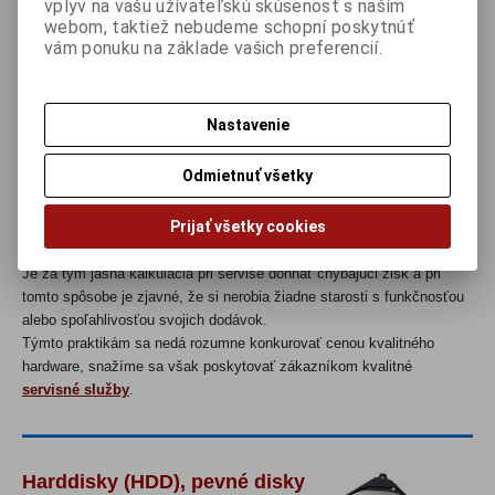
vplyv na vašu užívateľskú skúsenosť s naším
podmienka aj Vašej spokojnosti.
webom, taktiež nebudeme schopní poskytnúť
Pokiaľ zistíme že reklamácie niektorých komponentov prebiehajú
vám ponuku na základe vašich preferencií.
zdĺhavo alebo záruky u distribútora alebo záručnom stredisku sa
umelo neuznávajú
(typicky "
komponent je mimo záruky pretože
závada je spôsobená neodbornou manipuláciou")
, predaju takých
Nastavenie
komponentov/značiek sa úplne vyhýbame, aby sme mohli v prípade
porúch reagovať pružne.
Odmietnuť všetky
Zvláštnu kapitolu tvoria predajcovia so zázračnými cenami na
hardware, ale servis reálne buď neposkytujú alebo je predražený,
Prijať všetky cookies
reklamácie odmietajú systémom
"po
š
kodenie zavinené nesprávnou
obsluhou" a podobne
.
Je za tým jasná kalkulácia pri servise dohnať chýbajúci zisk a pri
tomto spôsobe je zjavné, že si nerobia žiadne starosti s funkčnosťou
alebo spoľahlivosťou svojich dodávok.
Týmto praktikám sa nedá rozumne konkurovať cenou kvalitného
hardware, snažíme sa však poskytovať zákazníkom kvalitné
servisné služby
.
Harddisky
(HDD), pevné disky