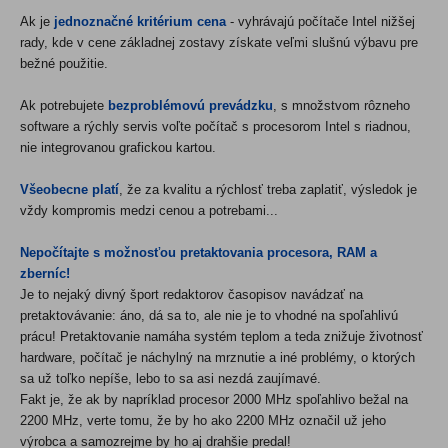
Ak je
jednoznačné kritérium cena
- vyhrávajú počítače Intel nižšej
rady, kde v cene základnej zostavy získate veľmi slušnú výbavu pre
bežné použitie.
Ak potrebujete
bezproblémovú prevádzku
, s množstvom rôzneho
software a rýchly servis voľte počítač s procesorom Intel s riadnou,
nie integrovanou grafickou kartou.
Všeobecne platí
, že za kvalitu a rýchlosť treba zaplatiť, výsledok je
vždy kompromis medzi cenou a potrebami...
Nepočítajte s možnosťou pretaktovania procesora, RAM a
zberníc!
Je to nejaký divný šport redaktorov časopisov navádzať na
pretaktovávanie: áno, dá sa to, ale nie je to vhodné na spoľahlivú
prácu! Pretaktovanie namáha systém teplom a teda znižuje životnosť
hardware, počítač je náchylný na mrznutie a iné problémy, o ktorých
sa už toľko nepíše, lebo to sa asi nezdá zaujímavé.
Fakt je, že ak by napríklad procesor 2000 MHz spoľahlivo bežal na
2200 MHz, verte tomu, že by ho ako 2200 MHz označil už jeho
výrobca a samozrejme by ho aj drahšie predal!