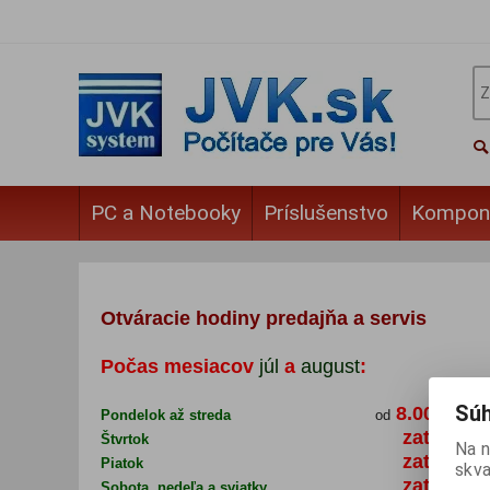
PC a Notebooky
Príslušenstvo
Kompon
Otváracie hodiny predajňa a servis
Počas mesiacov
júl
a
au
gust
:
Súh
8.00
14.
Pondelok až streda
od
do
zatvoren
Štvrtok
Na n
zatvoren
Piatok
skva
zatvoren
Sobota, nedeľa a sviatky