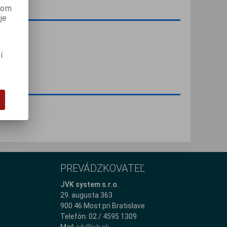
anom
je
í
PREVÁDZKOVATEĽ
JVK system s.r.o.
29. augusta 363
900 46 Most pri Bratislave
Telefón: 02 / 4595 1309