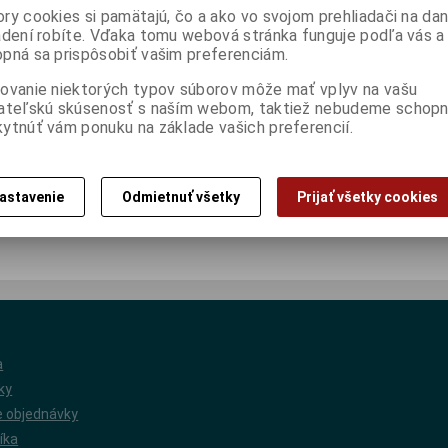
ry cookies si pamätajú, čo a ako vo svojom prehliadači na d
adení robíte. Vďaka tomu webová stránka funguje podľa vás a 
pná sa prispôsobiť vašim preferenciám.
ovanie niektorých typov súborov môže mať vplyv na vašu
ateľskú skúsenosť s naším webom, taktiež nebudeme schopn
 Vám hneď, ako to bude možné.
ytnúť vám ponuku na základe vašich preferencií.
 odpoveď.
astavenie
Odmietnuť všetky
Prijať všetky cookies
a
ky
 objednávky
íka