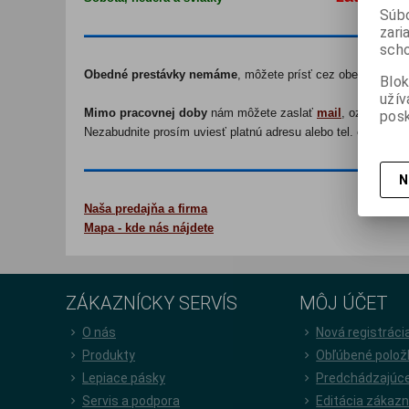
Súbo
zari
scho
Obedné prestávky nemáme
, môžete prísť cez obed.
Blok
užív
Mimo pracovnej doby
nám môžete zaslať
mail
, ozveme sa
posk
Nezabudnite prosím uviesť platnú adresu alebo tel. číslo pre
N
Naša predajňa a firma
Mapa
- kde nás nájdete
ZÁKAZNÍCKY SERVÍS
MÔJ ÚČET
O nás
Nová registráci
Produkty
Obľúbené polož
Lepiace pásky
Predchádzajúce
Servis a podpora
Editácia zákazn