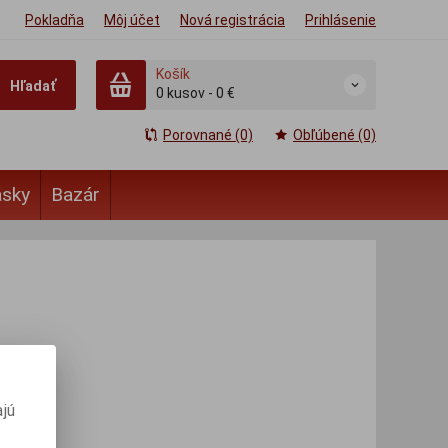
Pokladňa
Môj účet
Nová registrácia
Prihlásenie
Košík
Hľadať
0
kusov
-
0 €
Porovnané (0)
Obľúbené (0)
ásky
Bazár
jú