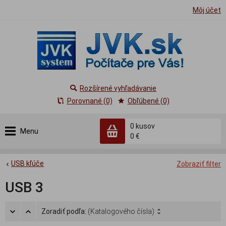
Môj účet
Rozšírené vyhľadávanie
Porovnané (0)
Obľúbené (0)
0
kusov
Menu
0 €
USB kľúče
Zobraziť filter
USB 3
Zoradiť podľa:
(Katalogového čísla)