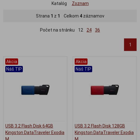
Katalóg
Zoznam
Strana
1
z
1
Celkom
4
záznamov
Počet na stránku
12
24
36
1
Akcia
Akcia
Náš TIP
Náš TIP
USB 3.2 Flash Disk 64GB
USB 3.2 Flash Disk 128GB
Kingston DataTraveler Exodia
Kingston DataTraveler Exodia
M
M