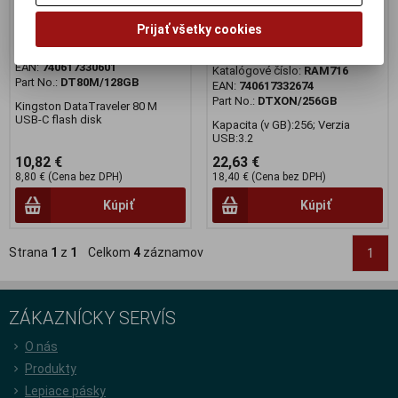
Kingston DataTraveler 80 M
Kingston DataTraveler Exodia
Prijať všetky cookies
Onyx
Výrobca:
Kingston
Katalógové číslo:
RAM715
Výrobca:
Kingston
EAN:
740617330601
Katalógové číslo:
RAM716
Part No.:
DT80M/128GB
EAN:
740617332674
Part No.:
DTXON/256GB
Kingston DataTraveler 80 M
USB-C flash disk
Kapacita (v GB):256; Verzia
USB:3.2
10,82 €
22,63 €
8,80 € (Cena bez DPH)
18,40 € (Cena bez DPH)
Kúpiť
Kúpiť
Strana
1
z
1
Celkom
4
záznamov
1
ZÁKAZNÍCKY SERVÍS
O nás
Produkty
Lepiace pásky