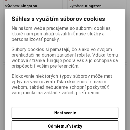
Výrobca:
Kingston
Výrobca:
Kingston
Katalógové číslo:
RAM710
Katalógové číslo:
RAM714
EAN:
740617326260
EAN:
740617326376
Súhlas s využitím súborov cookies
Part No.:
DTXM/64GB
Part No.:
DTXM/128GB
Na našom webe pracujeme so súbormi cookies,
Kapacita (v GB):64; Verzia
Kapacita (v GB):128; Verzia
USB:3.2
USB:3.2
ktoré nám pomáhajú skvalitniť naše služby a
personalizovať ponuky.
6,52 €
10,09 €
5,30 € (Cena bez DPH)
8,20 € (Cena bez DPH)
Súbory cookies si pamätajú, čo a ako vo svojom
prehliadači na danom zariadení robíte. Vďaka tomu
Kúpiť
Kúpiť
webová stránka funguje podľa vás a je schopná sa
prispôsobiť vašim preferenciám.
Dopredaj
Akcia
Blokovanie niektorých typov súborov môže mať
Dopredaj
vplyv na vašu užívateľskú skúsenosť s naším
Náš TIP
webom, taktiež nebudeme schopní poskytnúť
vám ponuku na základe vašich preferencií.
Nastavenie
Odmietnuť všetky
USB-C a Flash Disk 128GB
USB 3.2 Flash Disk 256GB