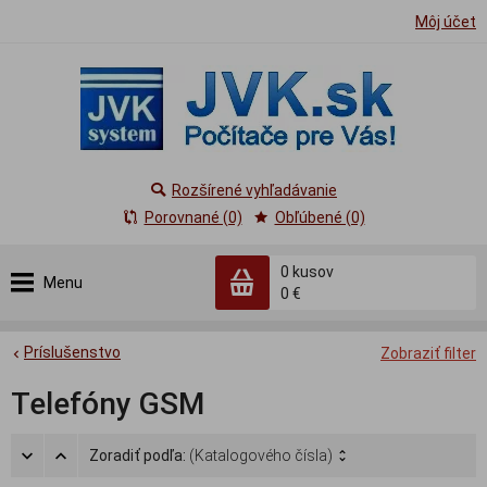
Môj účet
Rozšírené vyhľadávanie
Porovnané (0)
Obľúbené (0)
0
kusov
Menu
0 €
Príslušenstvo
Zobraziť filter
Telefóny GSM
Zoradiť podľa:
(Katalogového čísla)