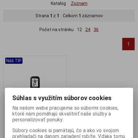
Katalóg
Zoznam
Strana
1
z
1
Celkom
1
záznamov
Počet na stránku
12
24
36
1
Náš TIP
Súhlas s využitím súborov cookies
Na našom webe pracujeme so súbormi cookies,
ktoré nám pomáhajú skvalitniť naše služby a
personalizovať ponuky.
EVOLVEO EasyPhone EG -
Súbory cookies si pamätajú, čo a ako vo svojom
telefón pre seniorov
prehliadači na danom zariadení robíte. Vďaka tomu
Výrobca:
Evolveo