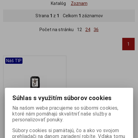
Katalóg
Zoznam
Strana
1
z
1
Celkom
1
záznamov
Počet na stránku
12
24
36
1
Náš TIP
Súhlas s využitím súborov cookies
Na našom webe pracujeme so súbormi cookies,
ktoré nám pomáhajú skvalitniť naše služby a
personalizovať ponuky.
EVOLVEO EasyPhone EG -
Súbory cookies si pamätajú, čo a ako vo svojom
telefón pre seniorov
prehliadači na danom zariadení robíte. Vďaka tomu
Výrobca:
Evolveo