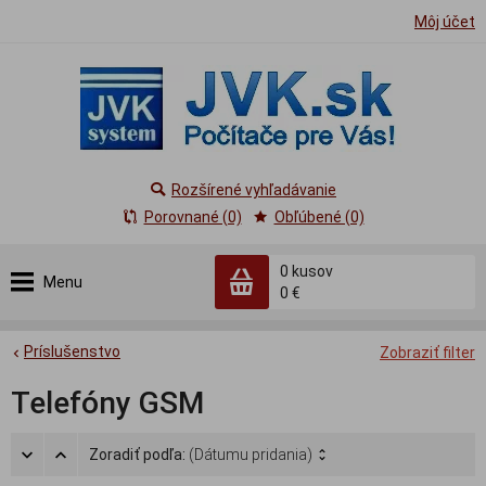
Môj účet
Rozšírené vyhľadávanie
Porovnané (0)
Obľúbené (0)
0
kusov
Menu
0 €
Príslušenstvo
Zobraziť filter
Telefóny GSM
Zoradiť podľa:
(Dátumu pridania)