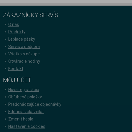
ZÁKAZNÍCKY SERVÍS
O nás
Produkty
Lepiace pásky
Servis a podpora
Všetko o nákupe
Otváracie hodiny
Kontakt
MÔJ ÚČET
Nová registrácia
Obľúbené položky
Predchádzajúce objednávky
Editácia zákazníka
Zmeniť heslo
Nastavenie cookies