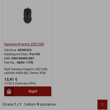
Genesis Krypton 220 USB
Výrobca:
GENESIS
Katalógové číslo:
Pm150
EAN:
5901969431407
Part No.:
NMG-1770
Myš Genesis Krypton 220 USB,
optická 6400 dpi, čierna, RGB
13,41 €
10,90 € (Cena bez DPH)
Kúpiť
Strana
1
z
1
Celkom
9
záznamov
1