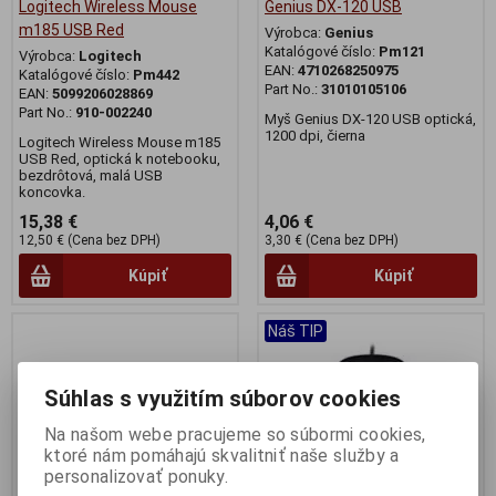
Logitech Wireless Mouse
Genius DX-120 USB
m185 USB Red
Výrobca:
Genius
Katalógové číslo:
Pm121
Výrobca:
Logitech
EAN:
4710268250975
Katalógové číslo:
Pm442
Part No.:
31010105106
EAN:
5099206028869
Part No.:
910-002240
Myš Genius DX-120 USB optická,
1200 dpi, čierna
Logitech Wireless Mouse m185
USB Red, optická k notebooku,
bezdrôtová, malá USB
koncovka.
15,38 €
4,06 €
12,50 € (Cena bez DPH)
3,30 € (Cena bez DPH)
Kúpiť
Kúpiť
Náš TIP
Súhlas s využitím súborov cookies
Na našom webe pracujeme so súbormi cookies,
ktoré nám pomáhajú skvalitniť naše služby a
personalizovať ponuky.