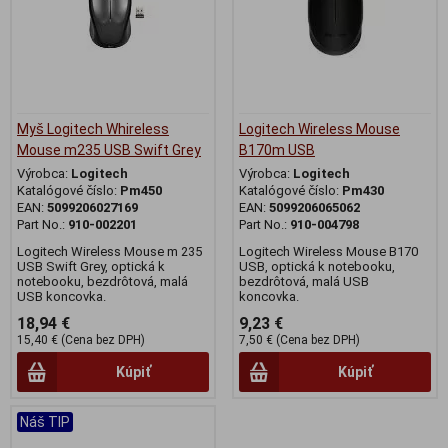
Myš Logitech Whireless
Logitech Wireless Mouse
Mouse m235 USB Swift Grey
B170m USB
Výrobca:
Logitech
Výrobca:
Logitech
Katalógové číslo:
Pm450
Katalógové číslo:
Pm430
EAN:
5099206027169
EAN:
5099206065062
Part No.:
910-002201
Part No.:
910-004798
Logitech Wireless Mouse m 235
Logitech Wireless Mouse B170
USB Swift Grey, optická k
USB, optická k notebooku,
notebooku, bezdrôtová, malá
bezdrôtová, malá USB
USB koncovka.
koncovka.
18,94 €
9,23 €
15,40 € (Cena bez DPH)
7,50 € (Cena bez DPH)
Kúpiť
Kúpiť
Náš TIP