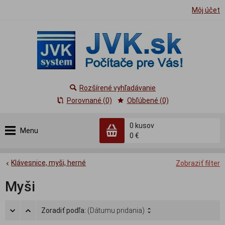
Môj účet
Rozšírené vyhľadávanie
Porovnané (0)
Obľúbené (0)
0
kusov
Menu
0 €
Klávesnice, myši, herné
Zobraziť filter
Myši
Zoradiť podľa:
(Dátumu pridania)