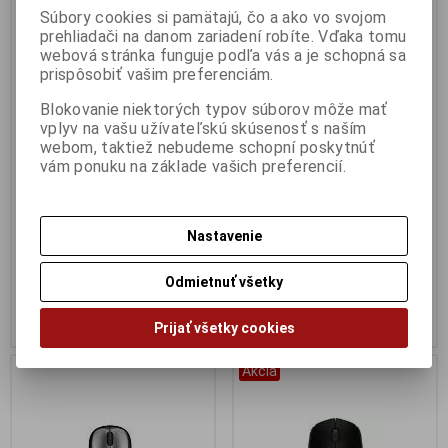
Súbory cookies si pamätajú, čo a ako vo svojom
prehliadači na danom zariadení robíte. Vďaka tomu
webová stránka funguje podľa vás a je schopná sa
Evolveo Whireless Mouse
Logitech B100 USB
prispôsobiť vašim preferenciám.
WML-306B USB čierna,
Výrobca:
Logitech
Katalógové číslo:
Pm135
laserová
Blokovanie niektorých typov súborov môže mať
EAN:
5099206041271
Výrobca:
Evolveo
vplyv na vašu užívateľskú skúsenosť s naším
Part No.:
910-003357
Katalógové číslo:
Pm415
webom, taktiež nebudeme schopní poskytnúť
EAN:
8594161331421
Myš Logitech B100 USB,
vám ponuku na základe vašich preferencií.
Part No.:
WML-306B
optickíá 800 dpi, čierna
Myš Evolveo Whireless Mouse
WML-306B USB čierna, laserová
k notebooku, bezdrôtová, malá
Nastavenie
USB koncovka.
8,12 €
7,87 €
Odmietnuť všetky
6,60 € (Cena bez DPH)
6,40 € (Cena bez DPH)
Kúpiť
Kúpiť
Prijať všetky cookies
Akcia