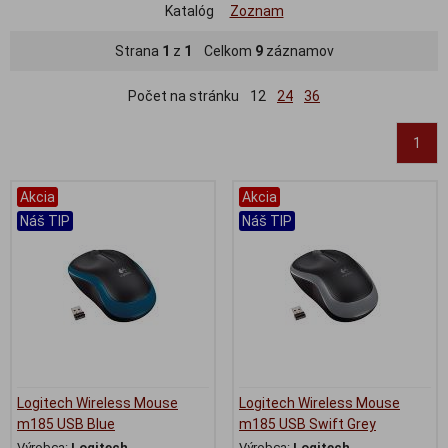
Katalóg
Zoznam
Strana
1
z
1
Celkom
9
záznamov
Počet na stránku
12
24
36
1
Akcia
Akcia
Náš TIP
Náš TIP
Logitech Wireless Mouse
Logitech Wireless Mouse
m185 USB Blue
m185 USB Swift Grey
Výrobca:
Logitech
Výrobca:
Logitech