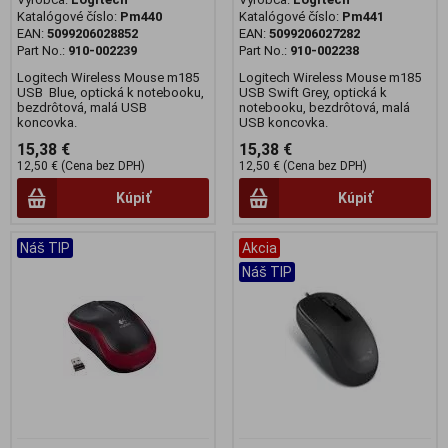
Katalógové číslo:
Pm440
Katalógové číslo:
Pm441
EAN:
5099206028852
EAN:
5099206027282
Part No.:
910-002239
Part No.:
910-002238
Logitech Wireless Mouse m185
Logitech Wireless Mouse m185
USB Blue, optická k notebooku,
USB Swift Grey, optická k
bezdrôtová, malá USB
notebooku, bezdrôtová, malá
koncovka.
USB koncovka.
15,38 €
15,38 €
12,50 € (Cena bez DPH)
12,50 € (Cena bez DPH)
Kúpiť
Kúpiť
Náš TIP
Akcia
Náš TIP