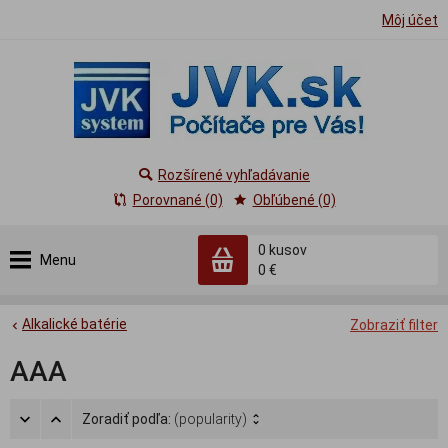
Môj účet
Rozšírené vyhľadávanie
Porovnané (0)
Obľúbené (0)
0
kusov
Menu
0 €
Alkalické batérie
Zobraziť filter
AAA
Zoradiť podľa:
(popularity)