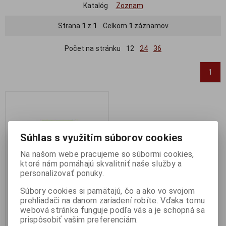
Katalóg
Zoznam
Strana
1
z
1
Celkom
1
záznamov
Počet na stránku
12
24
36
1
Súhlas s využitím súborov cookies
Na našom webe pracujeme so súbormi cookies,
ktoré nám pomáhajú skvalitniť naše služby a
personalizovať ponuky.
Súbory cookies si pamätajú, čo a ako vo svojom
prehliadači na danom zariadení robíte. Vďaka tomu
Batéria GP Super alkaline AAA
webová stránka funguje podľa vás a je schopná sa
1ks
prispôsobiť vašim preferenciám.
Výrobca:
GP