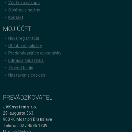
Všetko o nákupe
Otváracie hodiny
Kontakt
MÔJ ÚČET
Nová registrácia
Obľúbené položky
Predchádzajúce objednávky
Editácia zákazníka
Zmeniť heslo
Nastavenie cookies
PREVÁDZKOVATEĽ
JVK system s.r.o.
29. augusta 363
900 46 Most pri Bratislave
Telefón: 02 / 4595 1309
Mail:
jvk@jvk.sk