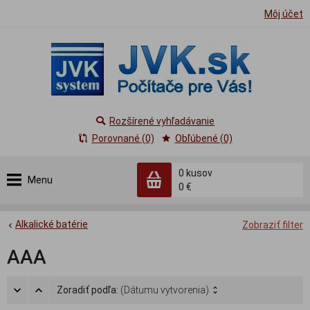
Môj účet
Rozšírené vyhľadávanie
Porovnané (0)
Obľúbené (0)
0
kusov
Menu
0 €
Alkalické batérie
Zobraziť filter
AAA
Zoradiť podľa:
(Dátumu vytvorenia)