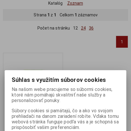
Katalóg
Zoznam
Strana
1
z
1
Celkom
1
záznamov
Počet na stránku
12
24
36
1
Súhlas s využitím súborov cookies
Na našom webe pracujeme so súbormi cookies,
ktoré nám pomáhajú skvalitniť naše služby a
personalizovať ponuky.
Súbory cookies si pamätajú, čo a ako vo svojom
prehliadači na danom zariadení robíte. Vďaka tomu
Batéria GP Super alkaline AAA
webová stránka funguje podľa vás a je schopná sa
1ks
prispôsobiť vašim preferenciám.
Výrobca:
GP