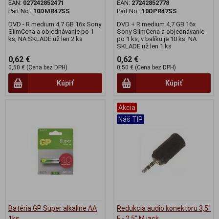
EAN:
027242852471
EAN:
27242852778
Part No.:
10DMR47SS
Part No.:
10DPR47SS
DVD - R medium 4,7 GB 16x Sony
DVD + R medium 4,7 GB 16x
SlimCena a objednávanie po 1
Sony SlimCena a objednávanie
ks, NA SKLADE už len 2 ks
po 1 ks, v balíku je 10 ks. NA
SKLADE už len 1 ks
0,62 €
0,62 €
0,50 € (Cena bez DPH)
0,50 € (Cena bez DPH)
Kúpiť
Kúpiť
Akcia
Náš TIP
Batéria GP Super alkaline AA
Redukcia audio konektoru 3,5"
1ks
F - 2,5" M jack