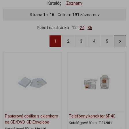
Katalóg
Zoznam
Strana
1
z
16
Celkom
191
záznamov
Počet na stránku
12
24
36
1
2
3
4
5
Papierová obálka s okienkom
Telefónny konektor 6P4C
na CD/DVD, CD Envelope
Katalógové číslo:
TEL901
Katalógové číslo:
Me110