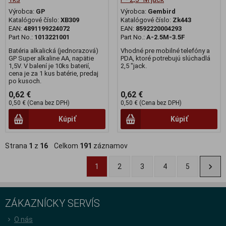
Výrobca:
GP
Výrobca:
Gembird
Katalógové číslo:
XB309
Katalógové číslo:
Zk443
EAN:
4891199224072
EAN:
8592220004293
Part No.:
1013221001
Part No.:
A-2.5M-3.5F
Batéria alkalická (jednorazová)
Vhodné pre mobilné telefóny a
GP Super alkaline AA, napätie
PDA, ktoré potrebujú slúchadlá
1,5V. V balení je 10ks baterií,
2,5 "jack.
cena je za 1 kus batérie, predaj
po kusoch.
0,62 €
0,62 €
0,50 € (Cena bez DPH)
0,50 € (Cena bez DPH)
Kúpiť
Kúpiť
Strana
1
z
16
Celkom
191
záznamov
1
2
3
4
5
ZÁKAZNÍCKY SERVÍS
O nás