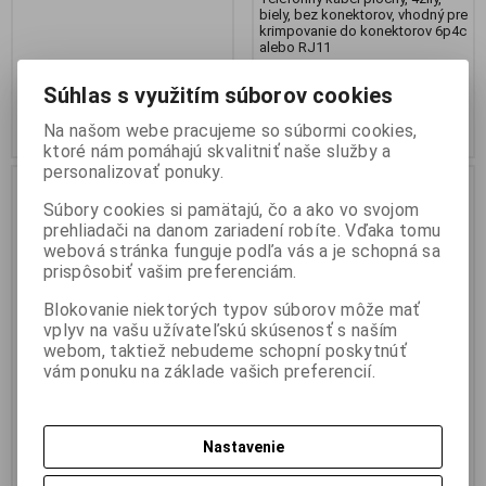
biely, bez konektorov, vhodný pre
krimpovanie do konektorov 6p4c
alebo RJ11
0,17 €
0,25 €
Súhlas s využitím súborov cookies
0,14 € (Cena bez DPH)
0,20 € (Cena bez DPH)
Na našom webe pracujeme so súbormi cookies,
Kúpiť
Kúpiť
ktoré nám pomáhajú skvalitniť naše služby a
personalizovať ponuky.
Súbory cookies si pamätajú, čo a ako vo svojom
prehliadači na danom zariadení robíte. Vďaka tomu
webová stránka funguje podľa vás a je schopná sa
prispôsobiť vašim preferenciám.
Blokovanie niektorých typov súborov môže mať
vplyv na vašu užívateľskú skúsenosť s naším
webom, taktiež nebudeme schopní poskytnúť
vám ponuku na základe vašich preferencií.
Konektor RJ45 8pólov pre
Konektor RJ45 8pólov pre
drôt
pohyblivé lanko (patch kábel)
Nastavenie
Katalógové číslo:
Siet503
Katalógové číslo:
Siet502
Kvalitný konektor, pozlátené
Kvalitný konektor, pozlátené