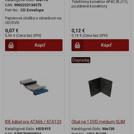
Telefónny konektor 6P4C (RJ11),
EAN:
9002222134373
pozlátené konektory
Part No.:
CD Envelope
Papierová obálka s okienkom na
CD/DVD
0,07 €
0,12 €
0,06 € (Cena bez DPH)
0,10 € (Cena bez DPH)
Kúpiť
Kúpiť
Dopredaj
IDE kábel pre ATA66 / ATA133
Obal na 1 DVD médium SLIM
Katalógové číslo:
HDD915
Katalógové číslo:
Me130
EAN:
5705730500534
Part No.:
UD1-B/100