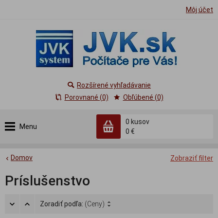
Môj účet
Rozšírené vyhľadávanie
Porovnané (0)
Obľúbené (0)
0
kusov
Menu
0 €
Domov
Zobraziť filter
Príslušenstvo
Zoradiť podľa:
(Ceny)