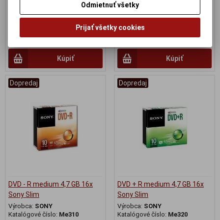
Odmietnuť všetky
kontakty 50 mikrometrov zlata
kontakty 50 mikrometrov zlata
určený pre káble UTP so žilami z
určený pre káble UTP so žilami
plného medeného drôtu.
stáčanými z viac tenkých licien.
Prijať všetky cookies
0,25 €
0,25 €
0,20 € (Cena bez DPH)
0,20 € (Cena bez DPH)
Kúpiť
Kúpiť
Dopredaj
Dopredaj
DVD - R medium 4,7 GB 16x
DVD + R medium 4,7 GB 16x
Sony Slim
Sony Slim
Výrobca:
SONY
Výrobca:
SONY
Katalógové číslo:
Me310
Katalógové číslo:
Me320