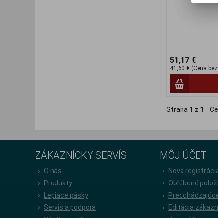
51,17 €
41,60 € (Cena bez
Strana
1
z
1
Ce
ZÁKAZNÍCKY SERVÍS
MÔJ ÚČET
O nás
Nová registráci
Produkty
Obľúbené polož
Lepiace pásky
Predchádzajúce
Servis a podpora
Editácia zákazn