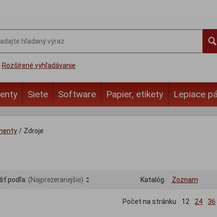
Rozšírené vyhľadávanie
enty
Siete
Software
Papier, etikety
Lepiace p
nenty
/
Zdroje
iť podľa:
(Najprezeranejšie)
Katalóg
Zoznam
Počet na stránku
12
24
36