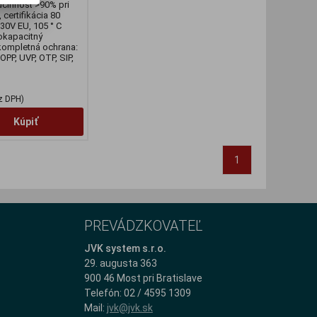
účinnosť >90% pri
, certifikácia 80
0V EU, 105 ° C
okapacitný
kompletná ochrana:
OPP, UVP, OTP, SIP,
z DPH)
Kúpiť
1
PREVÁDZKOVATEĽ
JVK system s.r.o.
29. augusta 363
900 46 Most pri Bratislave
Telefón: 02 / 4595 1309
Mail:
jvk@jvk.sk