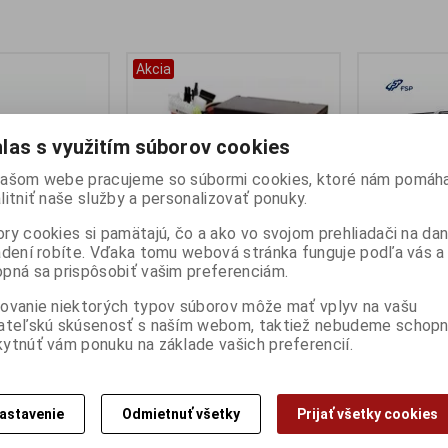
Akcia
las s využitím súborov cookies
ašom webe pracujeme so súbormi cookies, ktoré nám pomáha
litniť naše služby a personalizovať ponuky.
ry cookies si pamätajú, čo a ako vo svojom prehliadači na d
adení robíte. Vďaka tomu webová stránka funguje podľa vás a 
pná sa prispôsobiť vašim preferenciám.
50W - ventilátor
Zdroj ATX 400W- ventilátor 12
Zdroj ATX 3.
VITA BD, 80Plus
cm
ventilátor 13
ovanie niektorých typov súborov môže mať vplyv na vašu
MEGA 1200W ,
Výrobca:
Evolveo
ateľskú skúsenosť s naším webom, taktiež nebudeme schopn
Katalógové číslo:
Zdr400
modulárny
n
ytnúť vám ponuku na základe vašich preferencií.
EAN:
8594161333388
:
Zdr500
Výrobca:
Fort
Part No.:
EP400PP12B
0231
Katalógové čí
6103
EAN:
4711498
EVOLVEO Pulse zdroj 400W , ATX
2.2, tichý, 12cm fan, pas. PFC,
Part No.:
PPA1
astavenie
Odmietnuť všetky
Prijať všetky cookies
0W/ATX
2xSATA, čierny, bulk balenie
ia 230V/Retail
FSP MEGA GM 