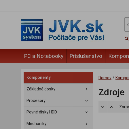
PC a Notebooky
Príslušenstvo
Kompon
Komponenty
Domov
/
Kompo
Základné dosky
Zdroje
Procesory
Zorad
Pevné disky HDD
Mechaniky