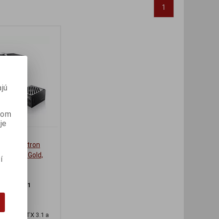
1
jú
anom
je
1 1200W -
,5 cm Fortron
 80Plus Gold,
í
ron
slo:
Zdr701
481955
2A1502
1200W ATX 3.1 a