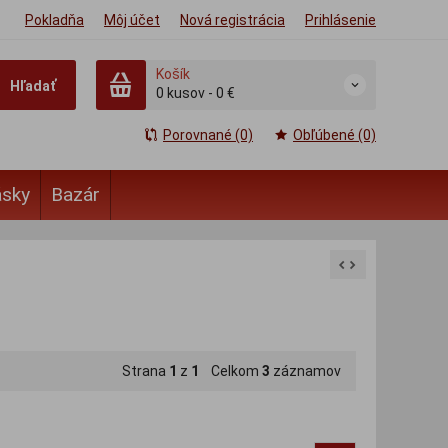
Pokladňa
Môj účet
Nová registrácia
Prihlásenie
Košík
Hľadať
0
kusov
-
0 €
Porovnané (0)
Obľúbené (0)
ásky
Bazár
Strana
1
z
1
Celkom
3
záznamov