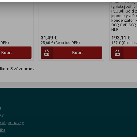
PCIe 12V-2x6, 
typickej záťaži
PLUS® Gold 23
japonský veľk
kondenzátor, 
OCP, OVP, SCP, 
NLP
31,49 €
193,11 €
 DPH)
25,60 € (Cena bez DPH)
157 € (Cena be
Kúpiť
Kúpiť
lkom
3
záznamov
a
ky
 objednávky
íka