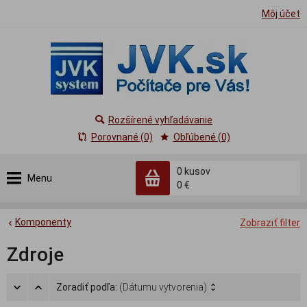
Môj účet
Rozšírené vyhľadávanie
Porovnané (0)
Obľúbené (0)
0
kusov
Menu
0 €
Komponenty
Zobraziť filter
Zdroje
Zoradiť podľa:
(Dátumu vytvorenia)