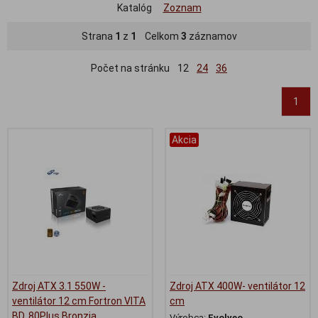
Katalóg
Zoznam
Strana
1
z
1
Celkom
3
záznamov
Počet na stránku
12
24
36
1
Akcia
Zdroj ATX 3.1 550W -
Zdroj ATX 400W- ventilátor 12
ventilátor 12 cm Fortron VITA
cm
BD, 80Plus Bronzia
Výrobca:
Evolveo