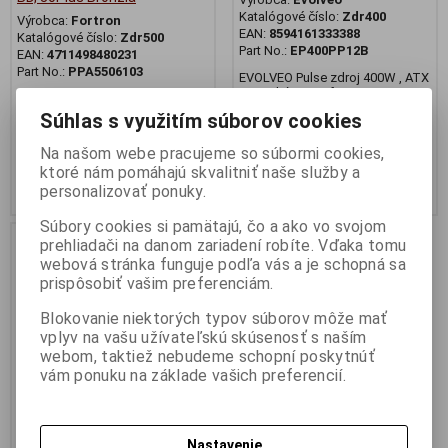
Katalógové číslo:
Zdr400
Výrobca:
Fortron
EAN:
8594161333388
Katalógové číslo:
Zdr500
Part No.:
EP400PP12B
EAN:
4711498480231
Part No.:
PPA5506103
EVOLVEO Pulse zdroj 400W , ATX
2.2, tichý, 12cm fan, pas. PFC,
FSP VITA BD/550W/ATX
2xSATA, čierny, bulk balenie
3.1/80PLUS Bronzia 230V/Retail
Súhlas s využitím súborov cookies
51,17 €
31,49 €
Na našom webe pracujeme so súbormi cookies,
41,60 € (Cena bez DPH)
25,60 € (Cena bez DPH)
ktoré nám pomáhajú skvalitniť naše služby a
Kúpiť
Kúpiť
personalizovať ponuky.
Súbory cookies si pamätajú, čo a ako vo svojom
prehliadači na danom zariadení robíte. Vďaka tomu
webová stránka funguje podľa vás a je schopná sa
prispôsobiť vašim preferenciám.
Blokovanie niektorých typov súborov môže mať
vplyv na vašu užívateľskú skúsenosť s naším
webom, taktiež nebudeme schopní poskytnúť
vám ponuku na základe vašich preferencií.
Nastavenie
Zdroj ATX 3.1 1200W -