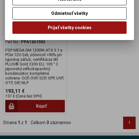
ventilátor 13,5 cm Fortron
MEGA 1200W , 80Plus Gold,
Odmietnuť všetky
modulárny
Výrobca:
Fortron
Prijať všetky cookies
Katalógové číslo:
Zdr701
EAN:
4711498481955
Part No.:
PPA12A1502
FSP MEGA GM 1200W ATX 3.1 a
PCIe 12V-2x6, účinnosť >90% pri
typickej záťaži, certifikácia 80
PLUS® Gold 230V EU, 105 ° C
japonský veľkokapacitný
kondenzátor, kompletná
ochrana: OCP, OVP, SCP, OPP, UVP,
OTP, SIP, NLP
193,11 €
157 € (Cena bez DPH)
Kúpiť
Strana
1
z
1
Celkom
3
záznamov
1